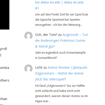
bei Akiba Arcade | Akiba Arcade
#1
Um auf den Punkt Zeit für ein Spiel bzw
die typische Spielzeit bei Spielen
einzugehen - ich bin der Meinung…
Och, der Toni?
zu
Angezockt – Tun
die Änderungen Pokémon Sonne
& Mond gut?
yroll
Gibt es eigentlich noch Dreierkämpfe
2
in Sonne/Mond?
Licht
zu
Anime-Review: Cyberpunk:
Tomita
Edgerunners – Rettet der Anime
jetzt das Videospiel?
others
Ich fand „Edgerunners" bis zur Hälfte
echt schlecht und habe mich echt
gewundert, warum dieser Anime so im
 than
Hype war…