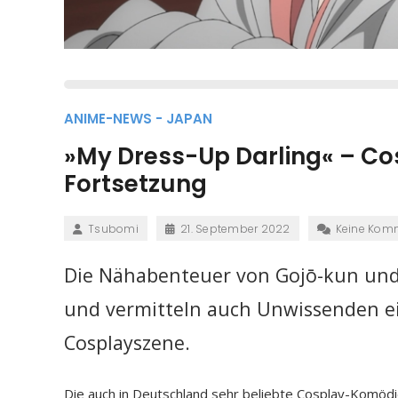
ANIME-NEWS - JAPAN
»My Dress-Up Darling« – C
Fortsetzung
Tsubomi
21. September 2022
Keine Kom
Die Nähabenteuer von Gojō-kun und
und vermitteln auch Unwissenden ein
Cosplayszene.
Die auch in Deutschland sehr beliebte Cosplay-Komöd