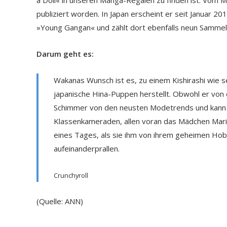
a Doll« in unseren Manga-Regalen zu finden ist. Vom
publiziert worden. In Japan erscheint er seit Januar 2
»Young Gangan« und zählt dort ebenfalls neun Samme
Darum geht es:
Wakanas Wunsch ist es, zu einem Kishirashi wie s
japanische Hina-Puppen herstellt. Obwohl er von 
Schimmer von den neusten Modetrends und kann si
Klassenkameraden, allen voran das Mädchen Marin,
eines Tages, als sie ihm von ihrem geheimen Hobb
aufeinanderprallen.
Crunchyroll
(Quelle: ANN)