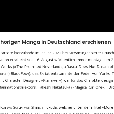
ehörigen Manga in Deutschland erschienen
tartete hierzulande im Januar 2022 bei Streaminganbieter Crunch
sation erscheint seit 16. August wöchentlich immer montags um 2
verWorks (»The Promised Neverland«, »Rascal Does Not Dream of
hara (»Black Fox«), das Skript entstammte der Feder von Yoriko 
nt Character Designer: »Kiznaiver«) war für das Charakterdesign
animationsdirektors. Takeshi Nakatsuka (»Magical Girl Ore«, »Br
Koi wo Suru« von Shinichi Fukuda, welcher unter dem Titel »More