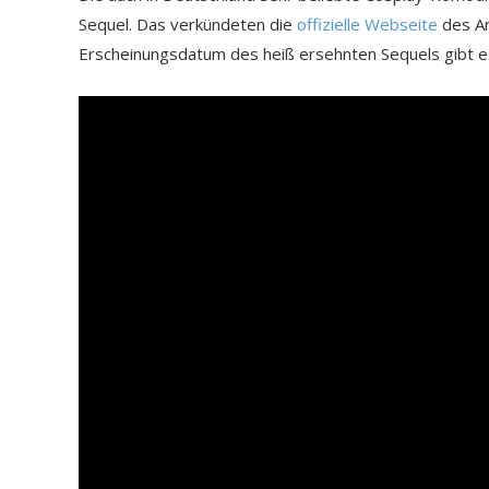
Sequel. Das verkündeten die
offizielle Webseite
des A
Erscheinungsdatum des heiß ersehnten Sequels gibt es 