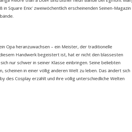
 Manga »More than a Doll« sind bisher neun Bände bei Egmont Ma
018 in Square Enix’ zweiwöchentlich erscheinenden Seinen-Magazin
lbände.
ein Opa heranzuwachsen – ein Meister, der traditionelle
diesem Handwerk begeistert ist, hat er nicht den blassesten
ch nur schwer in seiner Klasse einbringen. Seine beliebten
 scheinen in einer völlig anderen Welt zu leben. Das ändert sich
y des Cosplay erzählt und ihre völlig unterschiedliche Welten