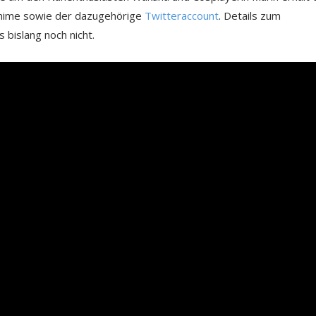
nime sowie der dazugehörige
Twitteraccount
. Details zum
bislang noch nicht.