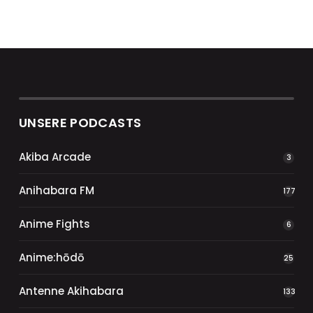
UNSERE PODCASTS
Akiba Arcade
3
Anihabara FM
177
Anime Fights
6
Anime:hōdō
25
Antenne Akihabara
133