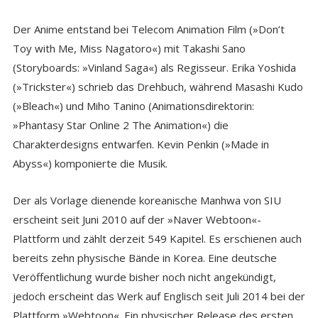
Der Anime entstand bei Telecom Animation Film (»Don’t
Toy with Me, Miss Nagatoro«) mit Takashi Sano
(Storyboards: »Vinland Saga«) als Regisseur. Erika Yoshida
(»Trickster«) schrieb das Drehbuch, während Masashi Kudo
(»Bleach«) und Miho Tanino (Animationsdirektorin:
»Phantasy Star Online 2 The Animation«) die
Charakterdesigns entwarfen. Kevin Penkin (»Made in
Abyss«) komponierte die Musik.
Der als Vorlage dienende koreanische Manhwa von SIU
erscheint seit Juni 2010 auf der »Naver Webtoon«-
Plattform und zählt derzeit 549 Kapitel. Es erschienen auch
bereits zehn physische Bände in Korea. Eine deutsche
Veröffentlichung wurde bisher noch nicht angekündigt,
jedoch erscheint das Werk auf Englisch seit Juli 2014 bei der
Plattform »Webtoon«. Ein physischer Release des ersten