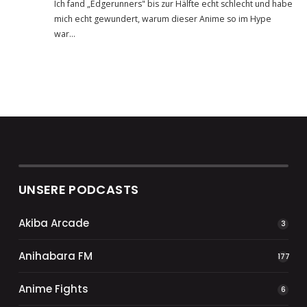
Ich fand „Edgerunners" bis zur Hälfte echt schlecht und habe
mich echt gewundert, warum dieser Anime so im Hype
war…
UNSERE PODCASTS
Akiba Arcade
3
Anihabara FM
177
Anime Fights
6