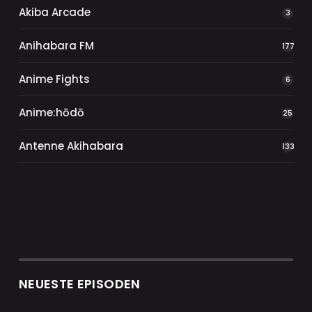
Akiba Arcade
3
Anihabara FM
177
Anime Fights
6
Anime:hōdō
25
Antenne Akihabara
133
NEUESTE EPISODEN