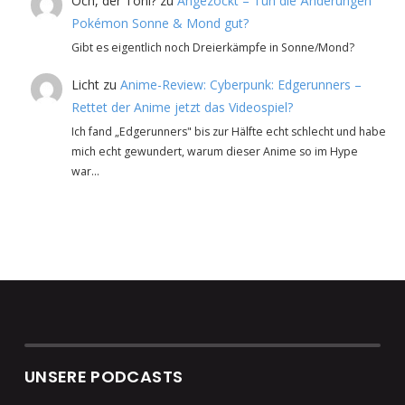
Och, der Toni?
zu
Angezockt – Tun die Änderungen
Pokémon Sonne & Mond gut?
Gibt es eigentlich noch Dreierkämpfe in Sonne/Mond?
Licht
zu
Anime-Review: Cyberpunk: Edgerunners –
Rettet der Anime jetzt das Videospiel?
Ich fand „Edgerunners" bis zur Hälfte echt schlecht und habe
mich echt gewundert, warum dieser Anime so im Hype
war…
UNSERE PODCASTS