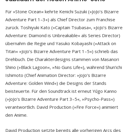
Für »Stone Ocean« kehrte Kenichi Suzuki (»JoJo’s Bizarre
Adventure Part 1–3«) als Chief Director zum Franchise
zurück. Toshiyuki Kato (»Captain Tsubasa«, »JoJo’s Bizarre
Adventure: Diamond is Unbreakable« als Series Director)
übernahm die Regie und Yasuko Kobayashi (»Attack on
Titan« »JoJo’s Bizarre Adventure Part 1–5«) schrieb das
Drehbuch. Die Charakterdesigns stammen von Masanori
Shino (»Black Lagoon«, »No Guns Life«), während Shun’ichi
Ishimoto (Chief Animation Director: »JoJo’s Bizarre
Adventure: Golden Wind«) die Designs der Stands
beisteuerte. Für den Soundtrack ist erneut Yūgo Kanno
(»JoJo’s Bizarre Adventure Part 3–5«, »Psycho-Pass«)
verantwortlich. David Production (»Fire Force«) animiert
den Anime.
David Production setzte bereits alle vorherigen Arcs des