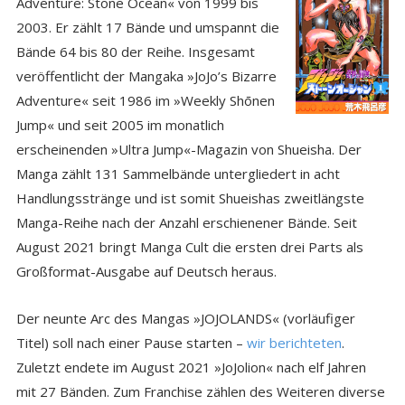
Adventure: Stone Ocean« von 1999 bis
2003. Er zählt 17 Bände und umspannt die
Bände 64 bis 80 der Reihe. Insgesamt
veröffentlicht der Mangaka »JoJo’s Bizarre
Adventure« seit 1986 im »Weekly Shōnen
Jump« und seit 2005 im monatlich
erscheinenden »Ultra Jump«-Magazin von Shueisha. Der
Manga zählt 131 Sammelbände untergliedert in acht
Handlungsstränge und ist somit Shueishas zweitlängste
Manga-Reihe nach der Anzahl erschienener Bände. Seit
August 2021 bringt Manga Cult die ersten drei Parts als
Großformat-Ausgabe auf Deutsch heraus.
Der neunte Arc des Mangas »JOJOLANDS« (vorläufiger
Titel) soll nach einer Pause starten –
wir berichteten
.
Zuletzt endete im August 2021 »JoJolion« nach elf Jahren
mit 27 Bänden. Zum Franchise zählen des Weiteren diverse