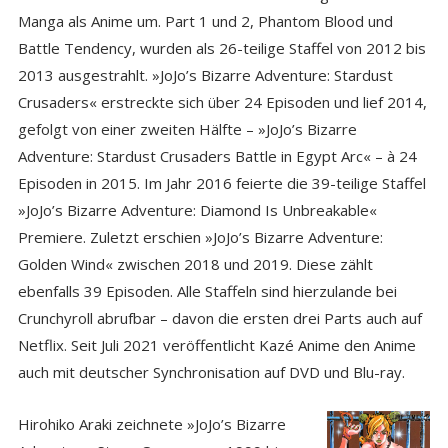
Manga als Anime um. Part 1 und 2, Phantom Blood und
Battle Tendency, wurden als 26-teilige Staffel von 2012 bis
2013 ausgestrahlt. »JoJo’s Bizarre Adventure: Stardust
Crusaders« erstreckte sich über 24 Episoden und lief 2014,
gefolgt von einer zweiten Hälfte – »JoJo’s Bizarre
Adventure: Stardust Crusaders Battle in Egypt Arc« – à 24
Episoden in 2015. Im Jahr 2016 feierte die 39-teilige Staffel
»JoJo’s Bizarre Adventure: Diamond Is Unbreakable«
Premiere. Zuletzt erschien »JoJo’s Bizarre Adventure:
Golden Wind« zwischen 2018 und 2019. Diese zählt
ebenfalls 39 Episoden. Alle Staffeln sind hierzulande bei
Crunchyroll abrufbar – davon die ersten drei Parts auch auf
Netflix. Seit Juli 2021 veröffentlicht Kazé Anime den Anime
auch mit deutscher Synchronisation auf DVD und Blu-ray.
Hirohiko Araki zeichnete »JoJo’s Bizarre