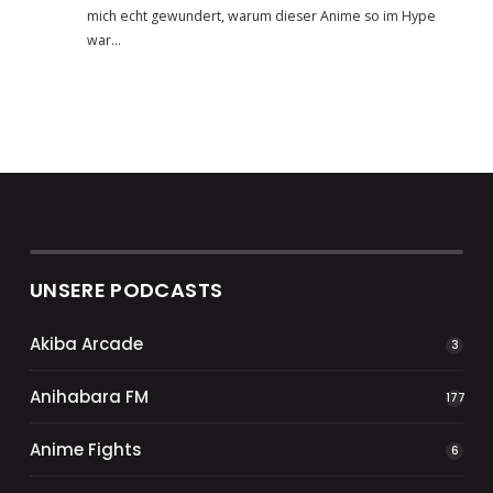
mich echt gewundert, warum dieser Anime so im Hype
war…
UNSERE PODCASTS
Akiba Arcade
3
Anihabara FM
177
Anime Fights
6