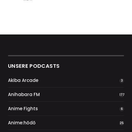
UNSERE PODCASTS
Akiba Arcade
3
Anihabara FM
177
Anime Fights
6
Anime:hōdō
25