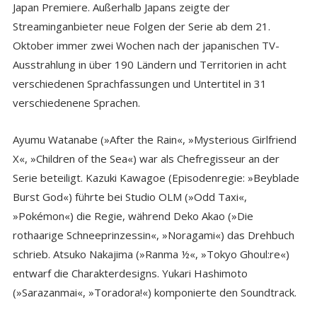
Japan Premiere. Außerhalb Japans zeigte der
Streaminganbieter neue Folgen der Serie ab dem 21.
Oktober immer zwei Wochen nach der japanischen TV-
Ausstrahlung in über 190 Ländern und Territorien in acht
verschiedenen Sprachfassungen und Untertitel in 31
verschiedenene Sprachen.
Ayumu Watanabe (»After the Rain«, »Mysterious Girlfriend
X«, »Children of the Sea«) war als Chefregisseur an der
Serie beteiligt. Kazuki Kawagoe (Episodenregie: »Beyblade
Burst God«) führte bei Studio OLM (»Odd Taxi«,
»Pokémon«) die Regie, während Deko Akao (»Die
rothaarige Schneeprinzessin«, »Noragami«) das Drehbuch
schrieb. Atsuko Nakajima (»Ranma ½«, »Tokyo Ghoul:re«)
entwarf die Charakterdesigns. Yukari Hashimoto
(»Sarazanmai«, »Toradora!«) komponierte den Soundtrack.