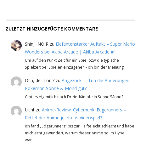
ZULETZT HINZUGEFÜGTE KOMMENTARE
Shinji_NOIR
zu
Elefantenstarker Auftakt – Super Mario
Wonders bei Akiba Arcade | Akiba Arcade #1
Um auf den Punkt Zeit für ein Spiel bzw die typische
Spielzeit bei Spielen einzugehen - ich bin der Meinung…
Och, der Toni?
zu
Angezockt – Tun die Änderungen
Pokémon Sonne & Mond gut?
Gibt es eigentlich noch Dreierkämpfe in Sonne/Mond?
Licht
zu
Anime-Review: Cyberpunk: Edgerunners –
Rettet der Anime jetzt das Videospiel?
Ich fand „Edgerunners" bis zur Hälfte echt schlecht und habe
mich echt gewundert, warum dieser Anime so im Hype
war…