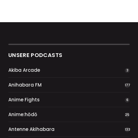
UNSERE PODCASTS
Akiba Arcade
3
Anihabara FM
177
Anime Fights
6
Anime:hōdō
25
Antenne Akihabara
133