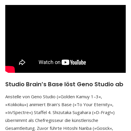
Studio Brain’s Base löst Geno Studio ab
Anstelle von Geno Studio (»Golden Kamuy 1–3«,
»Kokkoku«) animiert Brain’s Base (»To Your Eternity«,
»In/Spectre«) Staffel 4. Shizutaka Sugahara (»D-Frag!«)
übernimmt als Chefregisseur die künstlerische
Gesamtleitung. Zuvor führte Hitoshi Nanba (»Gosick«,