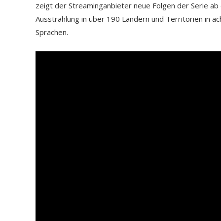
zeigt der Streaminganbieter neue Folgen der Serie a
Ausstrahlung in über 190 Ländern und Territorien in a
Sprachen.