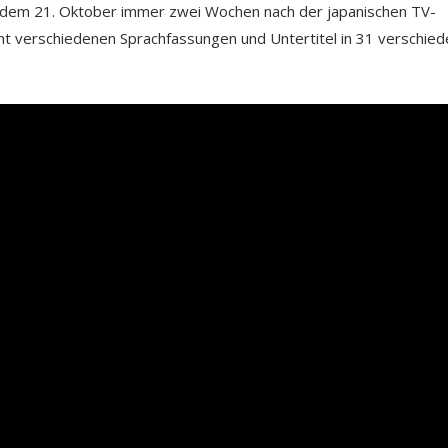
b dem 21. Oktober immer zwei Wochen nach der japanischen TV-
cht verschiedenen Sprachfassungen und Untertitel in 31 verschie