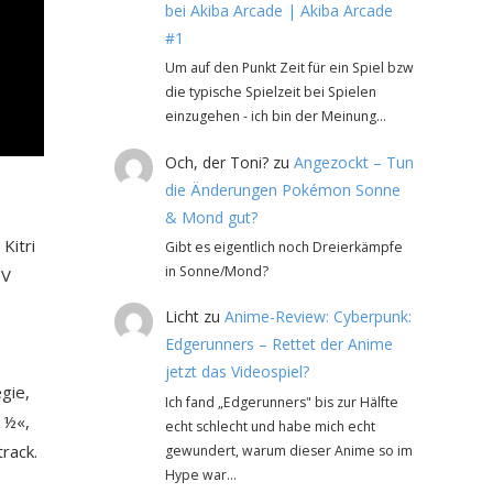
bei Akiba Arcade | Akiba Arcade
#1
Um auf den Punkt Zeit für ein Spiel bzw
die typische Spielzeit bei Spielen
einzugehen - ich bin der Meinung…
Och, der Toni?
zu
Angezockt – Tun
die Änderungen Pokémon Sonne
& Mond gut?
Kitri
Gibt es eigentlich noch Dreierkämpfe
in Sonne/Mond?
TV
Licht
zu
Anime-Review: Cyberpunk:
Edgerunners – Rettet der Anime
jetzt das Videospiel?
gie,
Ich fand „Edgerunners" bis zur Hälfte
 ½«,
echt schlecht und habe mich echt
rack.
gewundert, warum dieser Anime so im
Hype war…