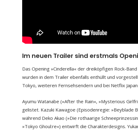
Im neuen Trailer sind erstmals Open
Das Opening »Cinderella« der dreiköpfigen Rock-Band 
wurden in dem Trailer ebenfalls enthüllt und vorgestel
Tokyo, weiteren Fernsehsendern und bei Netflix Japan
Ayumu Watanabe (»After the Rain«, »Mysterious Girlfrie
gelistet. Kazuki Kawagoe (Episodenregie: »Beyblade B
während Deko Akao (»Die rothaarige Schneeprinzessin
»Tokyo Ghoul:re«) entwirft die Charakterdesigns. Yuk