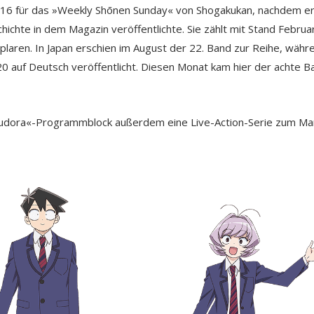
016 für das »Weekly Shōnen Sunday« von Shogakukan, nachdem e
chte in dem Magazin veröffentlichte. Sie zählt mit Stand Februa
laren. In Japan erschien im August der 22. Band zur Reihe, währ
 auf Deutsch veröffentlicht. Diesen Monat kam hier der achte Ba
orudora«-Programmblock außerdem eine Live-Action-Serie zum M