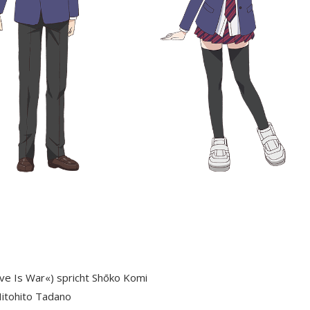
e Is War«) spricht Shōko Komi
Hitohito Tadano