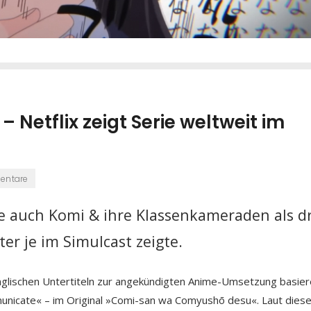
Netflix zeigt Serie weltweit im
entare
te auch Komi & ihre Klassenkameraden als dr
er je im Simulcast zeigte.
 englischen Untertiteln zur angekündigten Anime-Umsetzung basie
icate« – im Original »Comi-san wa Comyushō desu«. Laut dies