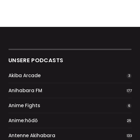
UNSERE PODCASTS
Akiba Arcade
3
Anihabara FM
177
Anime Fights
6
Anime:hōdō
25
Antenne Akihabara
133