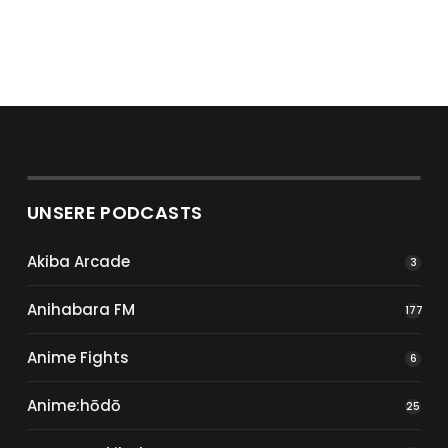
UNSERE PODCASTS
Akiba Arcade
3
Anihabara FM
177
Anime Fights
6
Anime:hōdō
25