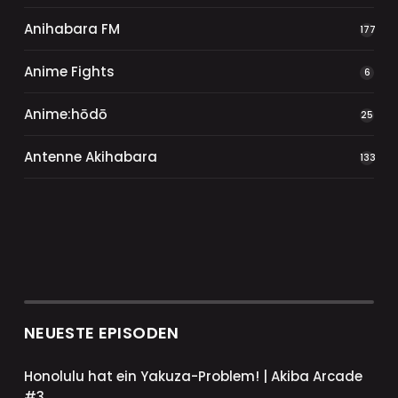
Anihabara FM
177
Anime Fights
6
Anime:hōdō
25
Antenne Akihabara
133
NEUESTE EPISODEN
Honolulu hat ein Yakuza-Problem! | Akiba Arcade
#3