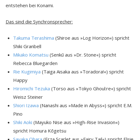
entstehen bei Konami.
Das sind die Synchronsprecher:
Takuma Terashima
(Shiroe aus »Log Horizon«) spricht
Shiki Granbell
Mikako Komatsu
(Senkū aus »Dr. Stone«) spricht
Rebecca Bluegarden
Rie Kugimiya
(Taiga Aisaka aus »Toradora!«) spricht
Happy
Hiromichi Tezuka
(Torso aus »Tokyo Ghoul:re«) spricht
Weisz Steiner
Shiori Izawa
(Nanashi aus »Made in Abyss«) spricht E.M.
Pino
Shiki Aoki
(Mayuko Nise aus »High-Rise Invasion«)
spricht Homura Kōgetsu
Sayaka Ohara
(Erza Scarlet aus »Fairy Tail«) spricht Elsie