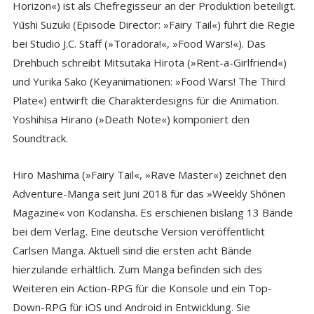
Horizon«) ist als Chefregisseur an der Produktion beteiligt.
Yūshi Suzuki (Episode Director: »Fairy Tail«) führt die Regie
bei Studio J.C. Staff (»Toradora!«, »Food Wars!«). Das
Drehbuch schreibt Mitsutaka Hirota (»Rent-a-Girlfriend«)
und Yurika Sako (Keyanimationen: »Food Wars! The Third
Plate«) entwirft die Charakterdesigns für die Animation.
Yoshihisa Hirano (»Death Note«) komponiert den
Soundtrack.
Hiro Mashima (»Fairy Tail«, »Rave Master«) zeichnet den
Adventure-Manga seit Juni 2018 für das »Weekly Shōnen
Magazine« von Kodansha. Es erschienen bislang 13 Bände
bei dem Verlag. Eine deutsche Version veröffentlicht
Carlsen Manga. Aktuell sind die ersten acht Bände
hierzulande erhältlich. Zum Manga befinden sich des
Weiteren ein Action-RPG für die Konsole und ein Top-
Down-RPG für iOS und Android in Entwicklung. Sie