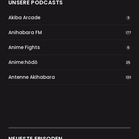
UNSERE PODCASTS
Akiba Arcade
3
Anihabara FM
177
Anime Fights
6
Anime:hōdō
25
Antenne Akihabara
133
NEUESTE EPISODEN