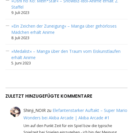
»Oshi no Ko: Mein*Star« – Showbiz-Idol-Anime erhält 2.
Staffel
9. Juli 2023
»Ein Zeichen der Zuneigung« – Manga über gehörloses
Mädchen erhält Anime
8. Juli 2023
»Medalist« – Manga über den Traum vom Eiskunstlaufen
erhält Anime
5. Juni 2023
ZULETZT HINZUGEFÜGTE KOMMENTARE
Shinji_NOIR
zu
Elefantenstarker Auftakt – Super Mario
Wonders bei Akiba Arcade | Akiba Arcade #1
Um auf den Punkt Zeit für ein Spiel bzw die typische
Spielzeit bei Spielen einzugehen - ich bin der Meinung…