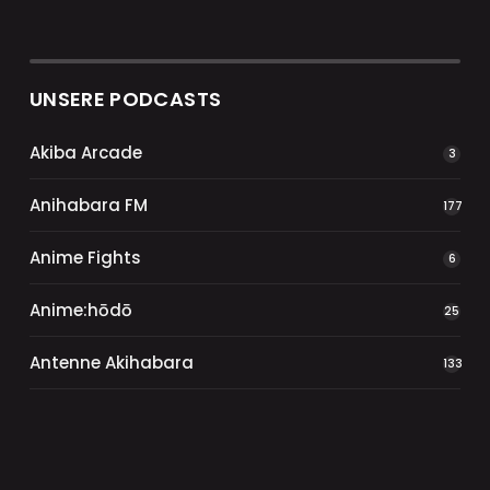
UNSERE PODCASTS
Akiba Arcade
3
Anihabara FM
177
Anime Fights
6
Anime:hōdō
25
Antenne Akihabara
133