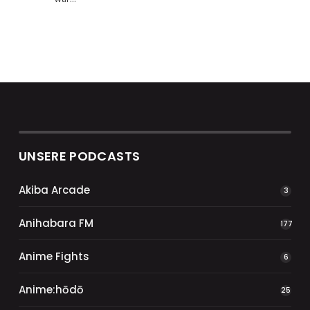
UNSERE PODCASTS
Akiba Arcade
3
Anihabara FM
177
Anime Fights
6
Anime:hōdō
25