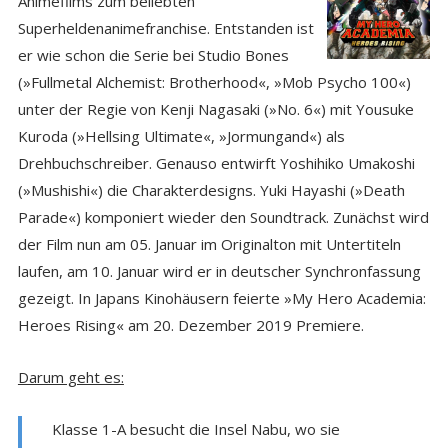
Animefilms zum beliebten
Superheldenanimefranchise. Entstanden ist
er wie schon die Serie bei Studio Bones
(»Fullmetal Alchemist: Brotherhood«, »Mob Psycho 100«)
unter der Regie von Kenji Nagasaki (»No. 6«) mit Yousuke
Kuroda (»Hellsing Ultimate«, »Jormungand«) als
Drehbuchschreiber. Genauso entwirft Yoshihiko Umakoshi
(»Mushishi«) die Charakterdesigns. Yuki Hayashi (»Death
Parade«) komponiert wieder den Soundtrack. Zunächst wird
der Film nun am 05. Januar im Originalton mit Untertiteln
laufen, am 10. Januar wird er in deutscher Synchronfassung
gezeigt. In Japans Kinohäusern feierte »My Hero Academia:
Heroes Rising« am 20. Dezember 2019 Premiere.
Darum geht es:
Klasse 1-A besucht die Insel Nabu, wo sie