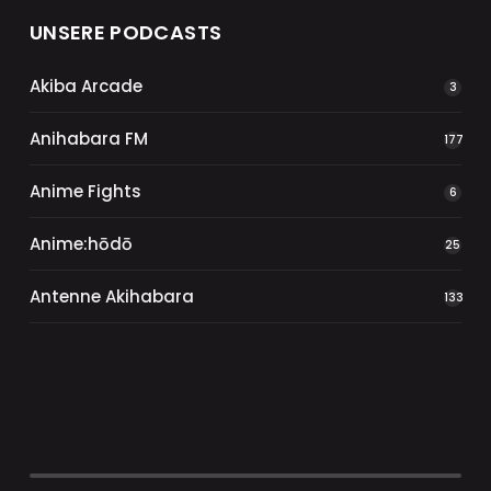
UNSERE PODCASTS
Akiba Arcade
3
Anihabara FM
177
Anime Fights
6
Anime:hōdō
25
Antenne Akihabara
133