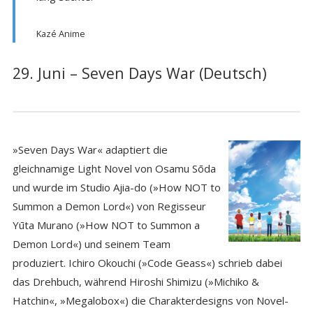
Kazé Anime
29. Juni – Seven Days War (Deutsch)
»Seven Days War« adaptiert die
gleichnamige Light Novel von Osamu Sōda
und wurde im Studio Ajia-do (»How NOT to
Summon a Demon Lord«) von Regisseur
Yūta Murano (»How NOT to Summon a
Demon Lord«) und seinem Team
produziert. Ichiro Okouchi (»Code Geass«) schrieb dabei
das Drehbuch, während Hiroshi Shimizu (»Michiko &
Hatchin«, »Megalobox«) die Charakterdesigns von Novel-