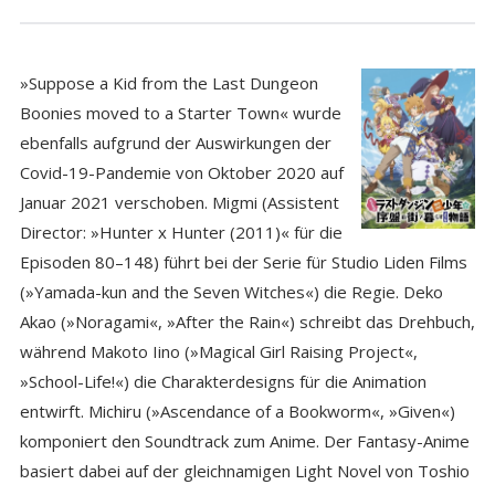
»Suppose a Kid from the Last Dungeon
Boonies moved to a Starter Town« wurde
ebenfalls aufgrund der Auswirkungen der
Covid-19-Pandemie von Oktober 2020 auf
Januar 2021 verschoben. Migmi (Assistent
Director: »Hunter x Hunter (2011)« für die
Episoden 80–148) führt bei der Serie für Studio Liden Films
(»Yamada-kun and the Seven Witches«) die Regie. Deko
Akao (»Noragami«, »After the Rain«) schreibt das Drehbuch,
während Makoto Iino (»Magical Girl Raising Project«,
»School-Life!«) die Charakterdesigns für die Animation
entwirft. Michiru (»Ascendance of a Bookworm«, »Given«)
komponiert den Soundtrack zum Anime. Der Fantasy-Anime
basiert dabei auf der gleichnamigen Light Novel von Toshio