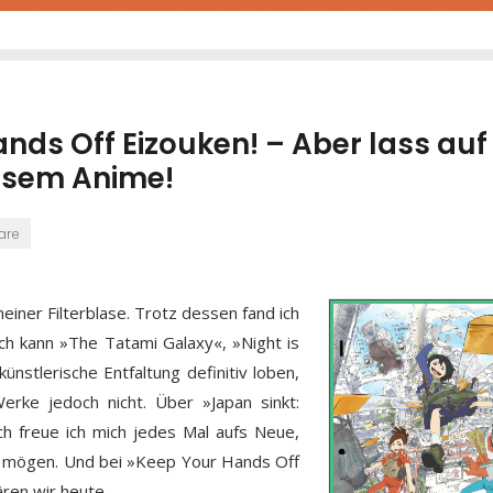
ds Off Eizouken! – Aber lass auf
iesem Anime!
are
einer Filterblase. Trotz dessen fand ich
 Ich kann »The Tatami Galaxy«, »Night is
ünstlerische Entfaltung definitiv loben,
rke jedoch nicht. Über »Japan sinkt:
ch freue ich mich jedes Mal aufs Neue,
ja mögen. Und bei »Keep Your Hands Off
ären wir heute.