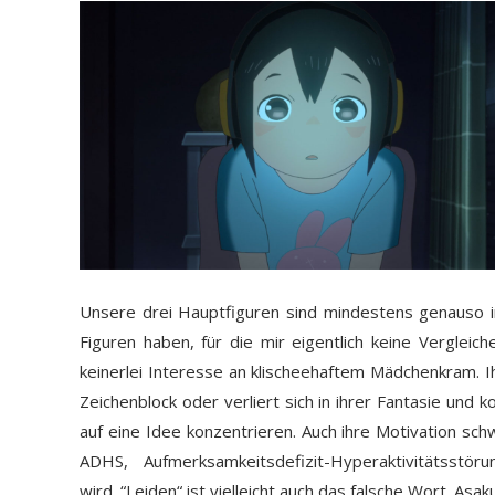
Unsere drei Hauptfiguren sind mindestens genauso in
Figuren haben, für die mir eigentlich keine Vergleic
keinerlei Interesse an klischeehaftem Mädchenkram. Ih
Zeichenblock oder verliert sich in ihrer Fantasie und
auf eine Idee konzentrieren. Auch ihre Motivation schw
ADHS, Aufmerksamkeitsdefizit-Hyperaktivitätsstö
wird. “Leiden“ ist vielleicht auch das falsche Wort. Asak