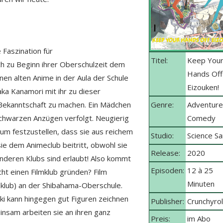
 Faszination für
Titel:
Keep You
ch zu Beginn ihrer Oberschulzeit dem
Hands Off
en alten Anime in der Aula der Schule
Eizouken!
ka Kanamori mit ihr zu dieser
 Bekanntschaft zu machen. Ein Mädchen
Genre:
Adventure
hwarzen Anzügen verfolgt. Neugierig
Comedy
um festzustellen, dass sie aus reichem
Studio:
Science Sa
ie dem Animeclub beitritt, obwohl sie
Release:
2020
 anderen Klubs sind erlaubt! Also kommt
Episoden:
12 à 25
ht einen Filmklub gründen? Film
Minuten
lmklub) an der Shibahama-Oberschule.
aki kann hingegen gut Figuren zeichnen
Publisher:
Crunchyrol
insam arbeiten sie an ihren ganz
Preis:
im Abo