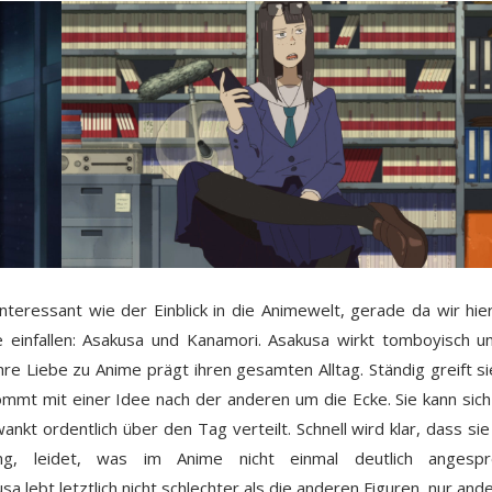
teressant wie der Einblick in die Animewelt, gerade da wir hie
he einfallen: Asakusa und Kanamori. Asakusa wirkt tomboyisch u
re Liebe zu Anime prägt ihren gesamten Alltag. Ständig greift s
 kommt mit einer Idee nach der anderen um die Ecke. Sie kann sic
ankt ordentlich über den Tag verteilt. Schnell wird klar, dass sie
rung, leidet, was im Anime nicht einmal deutlich angespr
usa lebt letztlich nicht schlechter als die anderen Figuren, nur ande