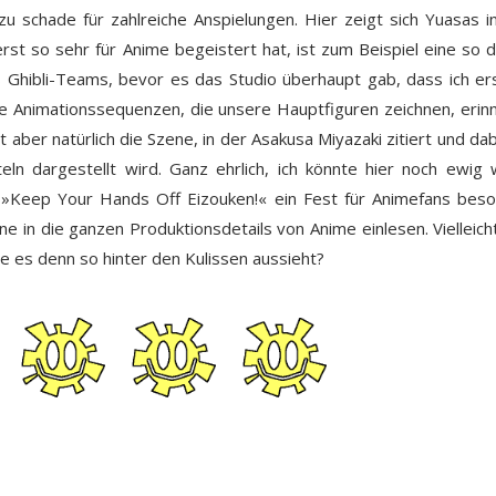
 zu schade
für zahlreiche Anspielungen
. Hier zeigt sich Yuasas i
st so sehr für Anime begeistert hat, ist zum Beispiel eine so d
 Ghibli-Teams, bevor es das Studio überhaupt gab, dass ich er
re Animationssequenzen, die unsere Hauptfiguren zeichnen, erin
st aber natürlich die Szene, in der Asakusa Miyazaki zitiert und da
ln dargestellt wird. Ganz ehrlich, ich könnte hier noch ewig 
ss »Keep Your Hands Off Eizouken!« ein Fest für Animefans bes
rne in die ganzen Produktionsdetails von Anime einlesen. Vielleich
ie es denn so hinter den Kulissen aussieht?