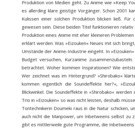
Produktion von Medien geht. Zu Anime wie »Keep Your
es allerding klare geistige Vorgänger. Schon 2001 k
Kulissen einer solchen Produktion blicken ließ. Fü
gewesen sein. Diese beiden Titel funktionieren relativ
Produktion eines Anime mit eher kleineren Probleme
erklärt werden. Was »Eizouken« Neues mit sich bringt, 
Umstände der Anime-Industrie eingeht. In »Eizouken« 
Budget versuchen, Kurzanime zusammenzubasteln. D
betrachtet. Woher kommen Inspirationen? Wie entst
Wer zeichnet was im Hintergrund? »Shirobako« klär
kommen eigentlich die Soundeffekte her?«, »Eizo
Blickwinkel. Die Soundeffekte in »Shirobako« werden 
Trio in »Eizouken« so was nicht leisten, deshalb müsse
Tontechnikerin Doumeki raus in die Natur schicken, 
auch nicht die Manpower, um Inbetweens selbst zu zei
gibt es mittlerweile gute Programme, die Inbetweens 