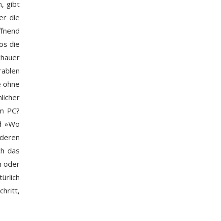
, gibt
er die
ffnend
os die
chauer
rablen
e ohne
licher
am PC?
nd »Wo
deren
ch das
n oder
ürlich
hritt,