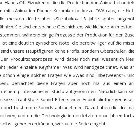
 Hands Off Eizouken!«, die die Produktion von Anime behandeln
am mit »Animation Runner Kuromi« eine kurze OVA raus, die hint
r die meisten dürfte aber »Shirobako« 13 Jahre später augenö
 ähnlich. Sie sind entspannte Geschichten, wie kleinere Animestudi
n stemmen, während einige Prozesse der Produktion für den Zus
ist eine deutlich zynischere Note, die bereitwilliger auf die mise
sind unsere Hauptfiguren keine Profis, sondern Oberschüler, di
er Produktionsprozess wird dabei noch mal wesentlich klein
eht jeder einzelne Keyframe? Was wird handgezeichnet, was 
te schon einige solcher Fragen wie »Was sind Inbetweens?« u
uken« betrachtet diese Fragen aber noch mal aus einem an
in einem professionellen Studio aufgenommen. Natürlich kann si
n sie sich auf Stock-Sound-Effects einer Audiobibliothek verlasse
um dort bestimmte Sounds aufzunehmen. Dazu haben die drei nat
chnen, und da die Technologie in den letzten paar Jahren fortsc
selbst generieren können, worauf die Serie eingeht.