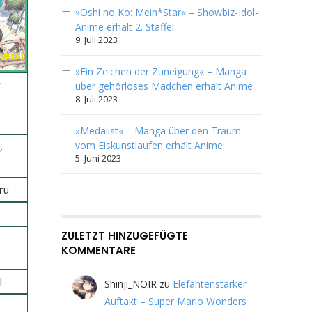
»Oshi no Ko: Mein*Star« – Showbiz-Idol-
Anime erhält 2. Staffel
9. Juli 2023
»Ein Zeichen der Zuneigung« – Manga
r
über gehörloses Mädchen erhält Anime
8. Juli 2023
»Medalist« – Manga über den Traum
vom Eiskunstlaufen erhält Anime
,
5. Juni 2023
ru
ZULETZT HINZUGEFÜGTE
KOMMENTARE
l
Shinji_NOIR
zu
Elefantenstarker
Auftakt – Super Mario Wonders