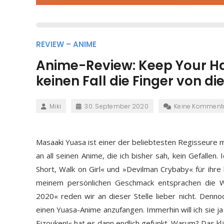
REVIEW – ANIME
Anime-Review: Keep Your Han
keinen Fall die Finger von d
Miki
30. September 2020
Keine Komment
Masaaki Yuasa ist einer der beliebtesten Regisseure m
an all seinen Anime, die ich bisher sah, kein Gefallen.
Short, Walk on Girl« und »Devilman Crybaby« für ihre k
meinem persönlichen Geschmack entsprachen die We
2020« reden wir an dieser Stelle lieber nicht. Denno
einen Yuasa-Anime anzufangen. Immerhin will ich sie 
Eizouken!« hat es dann endlich gefunkt. Warum? Das kl