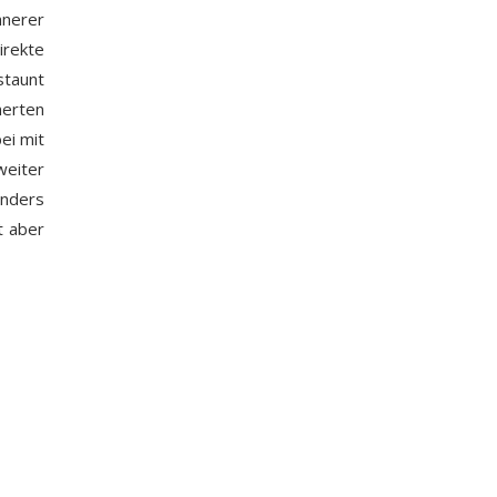
nnerer
irekte
staunt
nerten
bei mit
weiter
onders
t aber