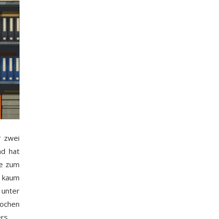
r zwei
nd hat
ie zum
h kaum
 unter
ochen
rs.