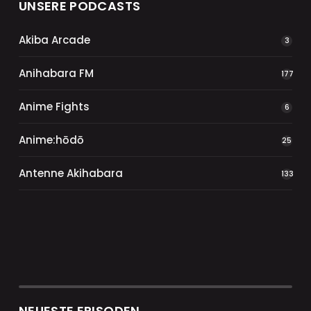
UNSERE PODCASTS
Akiba Arcade
3
Anihabara FM
177
Anime Fights
6
Anime:hōdō
25
Antenne Akihabara
133
NEUESTE EPISODEN