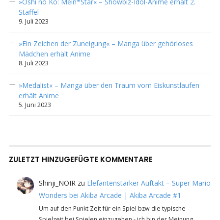
»Oshi no Ko: Mein*Star« – Showbiz-Idol-Anime erhält 2.
Staffel
9. Juli 2023
»Ein Zeichen der Zuneigung« – Manga über gehörloses
Mädchen erhält Anime
8. Juli 2023
»Medalist« – Manga über den Traum vom Eiskunstlaufen
erhält Anime
5. Juni 2023
ZULETZT HINZUGEFÜGTE KOMMENTARE
Shinji_NOIR
zu
Elefantenstarker Auftakt – Super Mario
Wonders bei Akiba Arcade | Akiba Arcade #1
Um auf den Punkt Zeit für ein Spiel bzw die typische
Spielzeit bei Spielen einzugehen - ich bin der Meinung…