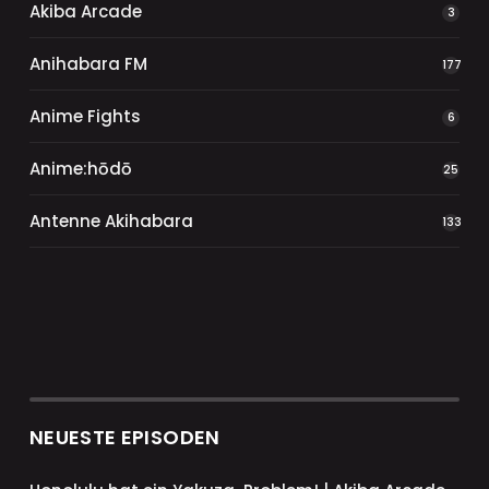
Akiba Arcade
3
Anihabara FM
177
Anime Fights
6
Anime:hōdō
25
Antenne Akihabara
133
NEUESTE EPISODEN