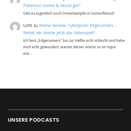
Pokémon Sonne & Mond gut?
Gibt es eigentlich noch Dreierkämpfe in Sonne/Mond?
Licht
zu
Anime-Review: Cyberpunk: Edgerunners –
Rettet der Anime jetzt das Videospiel?
Ich fand „Edgerunners" bis zur Hälfte echt schlecht und habe
mich echt gewundert, warum dieser Anime so im Hype
war…
UNSERE PODCASTS