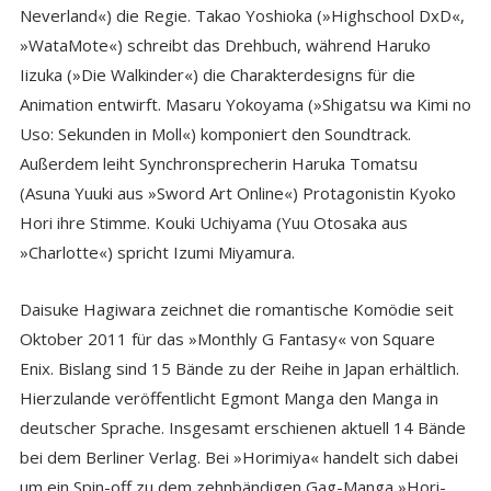
Neverland«) die Regie. Takao Yoshioka (»Highschool DxD«,
»WataMote«) schreibt das Drehbuch, während Haruko
Iizuka (»Die Walkinder«) die Charakterdesigns für die
Animation entwirft. Masaru Yokoyama (»Shigatsu wa Kimi no
Uso: Sekunden in Moll«) komponiert den Soundtrack.
Außerdem leiht Synchronsprecherin Haruka Tomatsu
(Asuna Yuuki aus »Sword Art Online«) Protagonistin Kyoko
Hori ihre Stimme. Kouki Uchiyama (Yuu Otosaka aus
»Charlotte«) spricht Izumi Miyamura.
Daisuke Hagiwara zeichnet die romantische Komödie seit
Oktober 2011 für das »Monthly G Fantasy« von Square
Enix. Bislang sind 15 Bände zu der Reihe in Japan erhältlich.
Hierzulande veröffentlicht Egmont Manga den Manga in
deutscher Sprache. Insgesamt erschienen aktuell 14 Bände
bei dem Berliner Verlag. Bei »Horimiya« handelt sich dabei
um ein Spin-off zu dem zehnbändigen Gag-Manga »Hori-