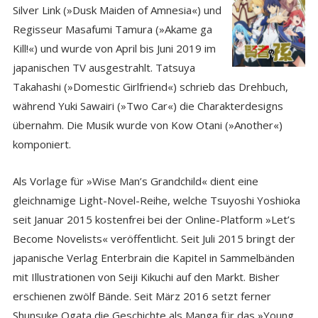
Silver Link (»Dusk Maiden of Amnesia«) und
Regisseur Masafumi Tamura (»Akame ga
Kill!«) und wurde von April bis Juni 2019 im
japanischen TV ausgestrahlt. Tatsuya
Takahashi (»Domestic Girlfriend«) schrieb das Drehbuch,
während Yuki Sawairi (»Two Car«) die Charakterdesigns
übernahm. Die Musik wurde von Kow Otani (»Another«)
komponiert.
Als Vorlage für »Wise Man’s Grandchild« dient eine
gleichnamige Light-Novel-Reihe, welche Tsuyoshi Yoshioka
seit Januar 2015 kostenfrei bei der Online-Platform »Let’s
Become Novelists« veröffentlicht. Seit Juli 2015 bringt der
japanische Verlag Enterbrain die Kapitel in Sammelbänden
mit Illustrationen von Seiji Kikuchi auf den Markt. Bisher
erschienen zwölf Bände. Seit März 2016 setzt ferner
Shunsuke Ogata die Geschichte als Manga für das »Young