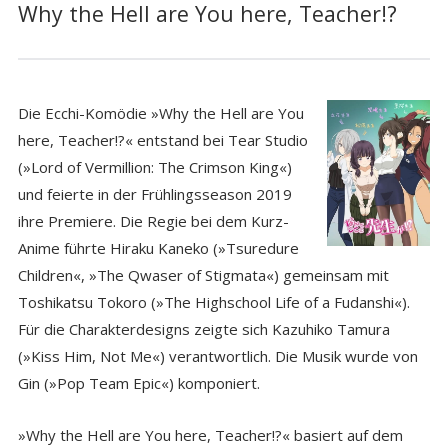
Why the Hell are You here, Teacher!?
Die Ecchi-Komödie »Why the Hell are You
here, Teacher!?« entstand bei Tear Studio
(»Lord of Vermillion: The Crimson King«)
und feierte in der Frühlingsseason 2019
ihre Premiere. Die Regie bei dem Kurz-
Anime führte Hiraku Kaneko (»Tsuredure
Children«, »The Qwaser of Stigmata«) gemeinsam mit
Toshikatsu Tokoro (»The Highschool Life of a Fudanshi«).
Für die Charakterdesigns zeigte sich Kazuhiko Tamura
(»Kiss Him, Not Me«) verantwortlich. Die Musik wurde von
Gin (»Pop Team Epic«) komponiert.
»Why the Hell are You here, Teacher!?« basiert auf dem