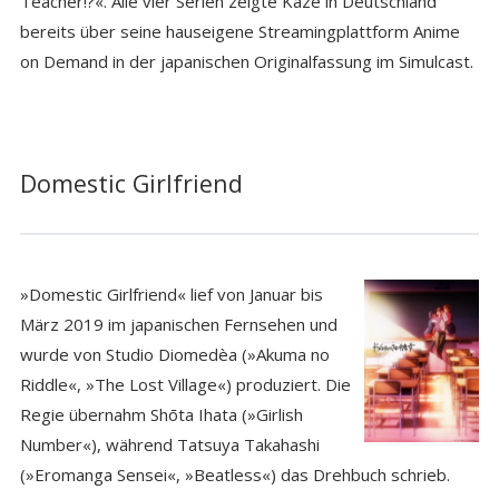
Teacher!?«. Alle vier Serien zeigte Kazé in Deutschland
bereits über seine hauseigene Streamingplattform Anime
on Demand in der japanischen Originalfassung im Simulcast.
Domestic Girlfriend
»Domestic Girlfriend« lief von Januar bis
März 2019 im japanischen Fernsehen und
wurde von Studio Diomedèa (»Akuma no
Riddle«, »The Lost Village«) produziert. Die
Regie übernahm Shōta Ihata (»Girlish
Number«), während Tatsuya Takahashi
(»Eromanga Sensei«, »Beatless«) das Drehbuch schrieb.