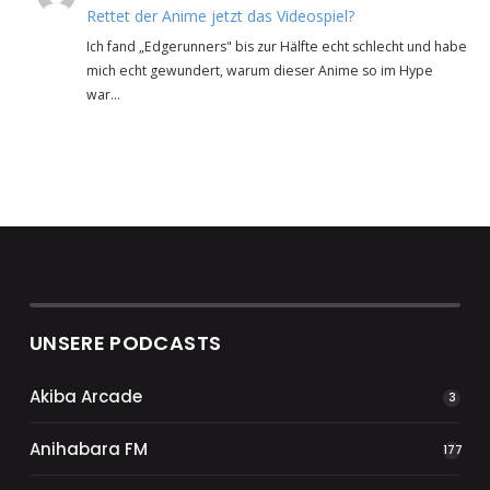
Rettet der Anime jetzt das Videospiel?
Ich fand „Edgerunners" bis zur Hälfte echt schlecht und habe
mich echt gewundert, warum dieser Anime so im Hype
war…
UNSERE PODCASTS
Akiba Arcade
3
Anihabara FM
177