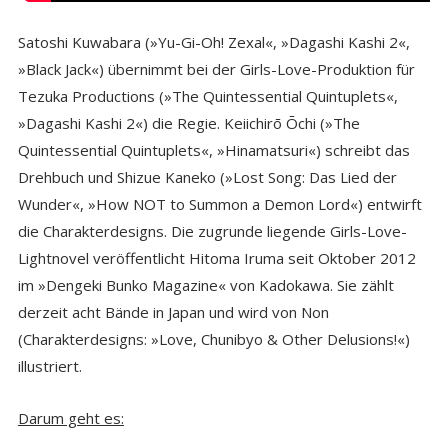
Satoshi Kuwabara (»Yu-Gi-Oh! Zexal«, »Dagashi Kashi 2«,
»Black Jack«) übernimmt bei der Girls-Love-Produktion für
Tezuka Productions (»The Quintessential Quintuplets«,
»Dagashi Kashi 2«) die Regie. Keiichirō Ōchi (»The
Quintessential Quintuplets«, »Hinamatsuri«) schreibt das
Drehbuch und Shizue Kaneko (»Lost Song: Das Lied der
Wunder«, »How NOT to Summon a Demon Lord«) entwirft
die Charakterdesigns. Die zugrunde liegende Girls-Love-
Lightnovel veröffentlicht Hitoma Iruma seit Oktober 2012
im »Dengeki Bunko Magazine« von Kadokawa. Sie zählt
derzeit acht Bände in Japan und wird von Non
(Charakterdesigns: »Love, Chunibyo & Other Delusions!«)
illustriert.
Darum geht es: