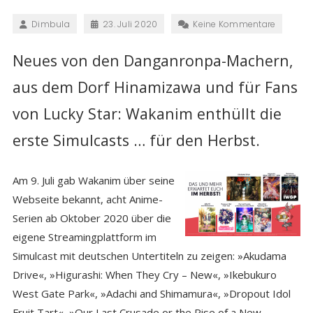
Dimbula
23. Juli 2020
Keine Kommentare
Neues von den Danganronpa-Machern,
aus dem Dorf Hinamizawa und für Fans
von Lucky Star: Wakanim enthüllt die
erste Simulcasts … für den Herbst.
Am 9. Juli gab Wakanim über seine
Webseite bekannt, acht Anime-
Serien ab Oktober 2020 über die
eigene Streamingplattform im
Simulcast mit deutschen Untertiteln zu zeigen: »Akudama
Drive«, »Higurashi: When They Cry – New«, »Ikebukuro
West Gate Park«, »Adachi and Shimamura«, »Dropout Idol
Fruit Tart«, »Our Last Crusade or the Rise of a New