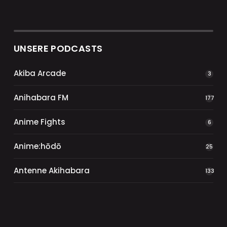
UNSERE PODCASTS
Akiba Arcade
3
Anihabara FM
177
Anime Fights
6
Anime:hōdō
25
Antenne Akihabara
133