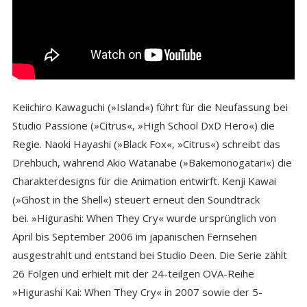
Keiichiro Kawaguchi (»Island«) führt für die Neufassung bei
Studio Passione (»Citrus«, »High School DxD Hero«) die
Regie. Naoki Hayashi (»Black Fox«, »Citrus«) schreibt das
Drehbuch, während Akio Watanabe (»Bakemonogatari«) die
Charakterdesigns für die Animation entwirft. Kenji Kawai
(»Ghost in the Shell«) steuert erneut den Soundtrack
bei. »Higurashi: When They Cry« wurde ursprünglich von
April bis September 2006 im japanischen Fernsehen
ausgestrahlt und entstand bei Studio Deen. Die Serie zählt
26 Folgen und erhielt mit der 24-teilgen OVA-Reihe
»Higurashi Kai: When They Cry« in 2007 sowie der 5-