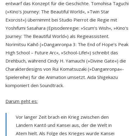
entwarf das Konzept für die Geschichte. Tomohisa Taguchi
(»Kino’s Journey: The Beautiful World«, »Twin Star
Exorcist«) übernimmt bei Studio Pierrot die Regie mit
Yoshifumi Sasahara (Episodenregie: »Scum’s Wish«, »Kino’s
Journey: The Beautiful World«) als Regieassistent.
Norimitsu Kaihō (»Danganronpa 3: The End of Hope’s Peak
High School – Future Arc«, »School-Life!«) schreibt das
Drehbuch, während Cindy H. Yamauchi (»Divine Gate«) die
Charakterdesigns von Rui Komatsuzaki (»Danganronpa«-
Spielereihe) für die Animation umsetzt. Aida Shigekazu
komponiert den Soundtrack.
Darum geht es:
Vor langer Zeit brach ein Krieg zwischen den
Ländern Kantō und Kansei aus, der die Welt in
Atem hielt. Als Folge des Krieges wurde Kansei