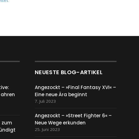
itet
NEUESTE BLOG-ARTIKEL
ive:
Angezockt – »Final Fantasy XVI« –
Jahren
Eine neue Ära beginnt
7. Juli 2023
Angezockt – »Street Fighter 6« –
el zum
Neue Wege erkunden
ündigt
25. Juni 2023