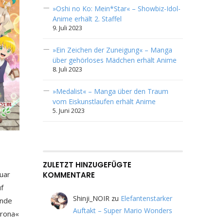
»Oshi no Ko: Mein*Star« – Showbiz-Idol-
Anime erhält 2. Staffel
9. Juli 2023
»Ein Zeichen der Zuneigung« – Manga
über gehörloses Mädchen erhält Anime
8. Juli 2023
»Medalist« – Manga über den Traum
vom Eiskunstlaufen erhält Anime
5. Juni 2023
ZULETZT HINZUGEFÜGTE
uar
KOMMENTARE
uf
Shinji_NOIR
zu
Elefantenstarker
ände
Auftakt – Super Mario Wonders
orona«