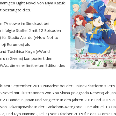
namigen Light Novel von Miya Kazuki
t bestätigte dies.
en TV sowie im Simulcast bei
il folgte Staffel 2 mit 12 Episoden.
 für Studio Ajia-do (»How Not to
oji Rurumo«) als
 und Toshihisa Kaiya (»World
chiru (»Given«) komponiert den
As, die einer limitierten Edition des
ki seit September 2013 zunächst bei der Online-Plattform »Let’s
Novel mit Illustrationen von You Shiina (»Sagrada Reset«) ab Jan
eit 23 Bände in Japan und rangierte in den Jahren 2018 und 2019 a
« von Takarajimasha in der Tankōbon-Kategorie. Eine aktuell 13 B
 2) und Ryo Namino (Teil 3) seit Oktober 2015 für das »Comic C