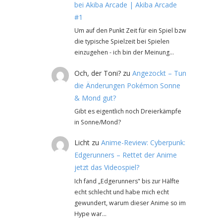
bei Akiba Arcade | Akiba Arcade
#1
Um auf den Punkt Zeit für ein Spiel bzw
die typische Spielzeit bei Spielen
einzugehen - ich bin der Meinung…
Och, der Toni?
zu
Angezockt – Tun
die Änderungen Pokémon Sonne
& Mond gut?
Gibt es eigentlich noch Dreierkämpfe
in Sonne/Mond?
Licht
zu
Anime-Review: Cyberpunk:
Edgerunners – Rettet der Anime
jetzt das Videospiel?
Ich fand „Edgerunners" bis zur Hälfte
echt schlecht und habe mich echt
gewundert, warum dieser Anime so im
Hype war…