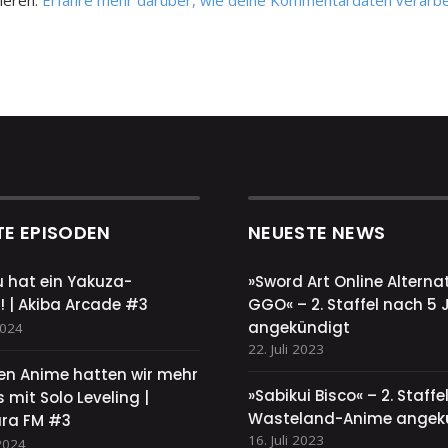
ieren.
Erfahre mehr darüber, wie deine Kommentardaten verarbe
TE EPISODEN
NEUESTE NEWS
u hat ein Yakuza-
»Sword Art Online Alternat
! | Akiba Arcade #3
GGO« – 2. Staffel nach 5 
angekündigt
2024
22. Juli 2023
sen Anime hatten wir mehr
»Sabikui Bisco« – 2. Staff
 mit Solo Leveling |
Wasteland-Anime angek
ra FM #3
16. Juli 2023
2024