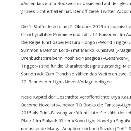
»Ascendance of a Bookworm« basierend auf der gleich
grünes Licht erhalten hat. Der offizielle Twitter-Accoun
Die 1. Staffel feierte am 2. Oktober 2019 im japanisch
Crunchyroll ihre Premiere und zählt 14 Episoden. Im Apr
Die Regie führt dabei Mitsuru Hongo (»World Trigger«)
Summon a Demon Lord«) mit Mariko Kunisawa (»Magim
Drehbuchschreiberin. Yoshiaki Yanagida (»Genshiken«)
Trigger«) sind für die Charakterdesigns zuständig. Mi
Soundtrack. Zum Franchise zählen des Weiteren zwei OV
22. Bandes der Light-Novel-Vorlage beilagen.
Neue Kapitel der Geschichte veröffentlichte Miya Kazu
Become Novelists«, bevor TO Books die Fantasy-Light-
2015 als Print-Fassung veröffentlichte. Sie zählt derz
Platz 1 im Einkaufsführer »Kono Light Novel ga Sugoi!
umfassende Manga-Adaption zeichnen Suzuka (Teil 1 &