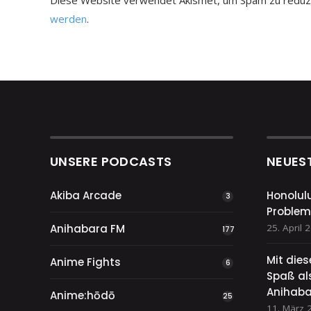
Diese Website verwendet Akismet, um Spam zu reduz
werden
.
UNSERE PODCASTS
NEUES
Akiba Arcade
Honolul
3
Problem
Anihabara FM
25. April 
177
Mit die
Anime Fights
6
Spaß als
Anihaba
Anime:hōdō
25
11. März 