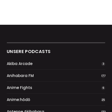
UNSERE PODCASTS
Akiba Arcade
3
Anihabara FM
177
Anime Fights
6
Anime:hōdō
25
Antenne Akihabara
133