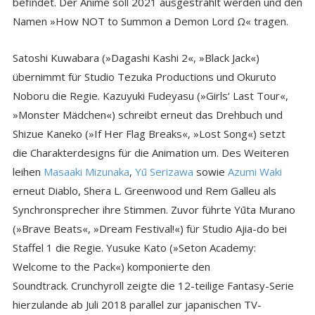
befindet. Der Anime soll 2021 ausgestrahlt werden und den
Namen »How NOT to Summon a Demon Lord Ω« tragen.
Satoshi Kuwabara (»Dagashi Kashi 2«, »Black Jack«)
übernimmt für Studio Tezuka Productions und Okuruto
Noboru die Regie. Kazuyuki Fudeyasu (»Girls‘ Last Tour«,
»Monster Mädchen«) schreibt erneut das Drehbuch und
Shizue Kaneko (»If Her Flag Breaks«, »Lost Song«) setzt
die Charakterdesigns für die Animation um. Des Weiteren
leihen
Masaaki Mizunaka
,
Yū Serizawa
sowie
Azumi Waki
erneut Diablo, Shera L. Greenwood und Rem Galleu als
Synchronsprecher ihre Stimmen. Zuvor führte Yūta Murano
(»Brave Beats«, »Dream Festival!«) für Studio Ajia-do bei
Staffel 1 die Regie. Yusuke Kato (»Seton Academy:
Welcome to the Pack«) komponierte den
Soundtrack. Crunchyroll zeigte die 12-teilige Fantasy-Serie
hierzulande ab Juli 2018 parallel zur japanischen TV-