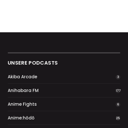
UNSERE PODCASTS
Akiba Arcade
3
Anihabara FM
177
Anime Fights
6
Anime:hōdō
25