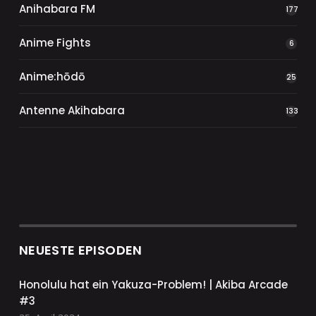
Anihabara FM
177
Anime Fights
6
Anime:hōdō
25
Antenne Akihabara
133
NEUESTE EPISODEN
Honolulu hat ein Yakuza-Problem! | Akiba Arcade
#3