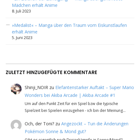
Mädchen erhält Anime
8. Juli 2023
»Medalist« – Manga über den Traum vom Eiskunstlaufen
erhält Anime
5. Juni 2023
ZULETZT HINZUGEFÜGTE KOMMENTARE
Shinji_NOIR
zu
Elefantenstarker Auftakt – Super Mario
Wonders bei Akiba Arcade | Akiba Arcade #1
Um auf den Punkt Zeit für ein Spiel bzw die typische
Spielzeit bei Spielen einzugehen - ich bin der Meinung…
Och, der Toni?
zu
Angezockt – Tun die Änderungen
Pokémon Sonne & Mond gut?
Gibt es eigentlich noch Dreierkämpfe in Sonne/Mond?