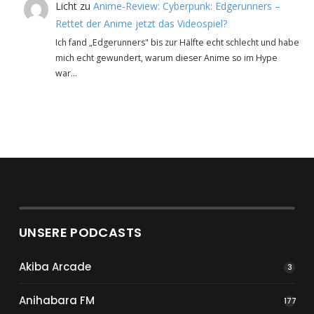
Licht
zu
Anime-Review: Cyberpunk: Edgerunners –
Rettet der Anime jetzt das Videospiel?
Ich fand „Edgerunners" bis zur Hälfte echt schlecht und habe
mich echt gewundert, warum dieser Anime so im Hype
war…
UNSERE PODCASTS
Akiba Arcade
3
Anihabara FM
177