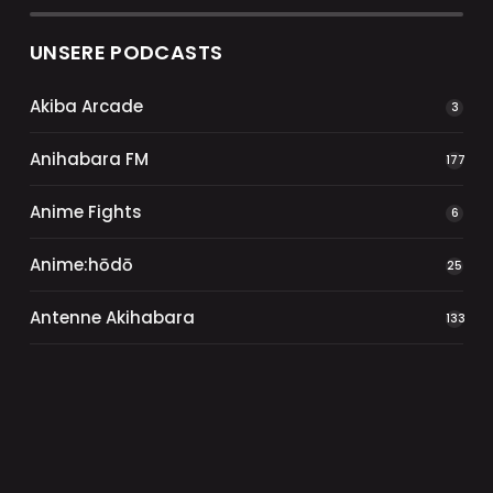
UNSERE PODCASTS
Akiba Arcade
3
Anihabara FM
177
Anime Fights
6
Anime:hōdō
25
Antenne Akihabara
133