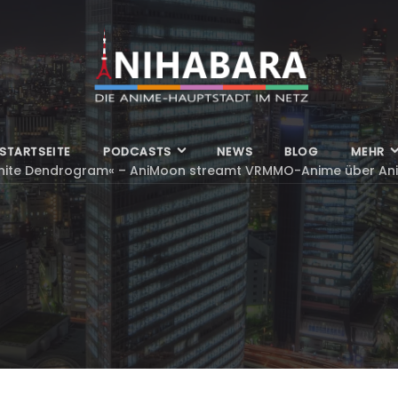
STARTSEITE
PODCASTS
NEWS
BLOG
MEHR
finite Dendrogram« – AniMoon streamt VRMMO-Anime über A