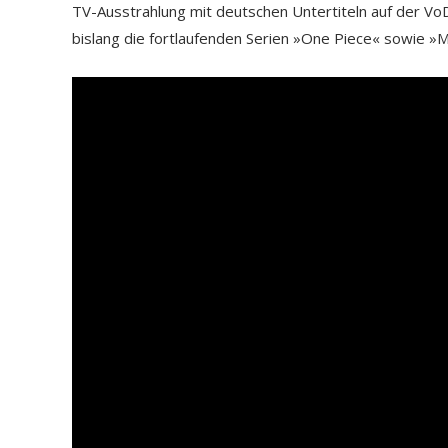
TV-Ausstrahlung mit deutschen Untertiteln auf der V
bislang die fortlaufenden Serien »One Piece« sowie »