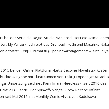
rt bei der Serie die Regie. Studio NAZ produziert die Animationen
Sister, My Writer«) schreibt das Drehbuch, während Masahiko Naka
on entwirft. Kenji Hiramatsu (Opening-Arrangement: »Saint Seiya
t 2015 bei der Online-Plattform »Let’s Become Novelists« kostenf
ruckte Ausgabe mit Illustrationen von Taiki (Propdesign: »Black 
 Manga-Umsetzung zeichnet Kami Imai (»Needless«) seit 2016 das
t aktuell 6 Bände. Der Spin-off-Manga »Crow Record: Infinite
n seit Mai 2019 im »Monthly Comic Alive« von Kadokawa.