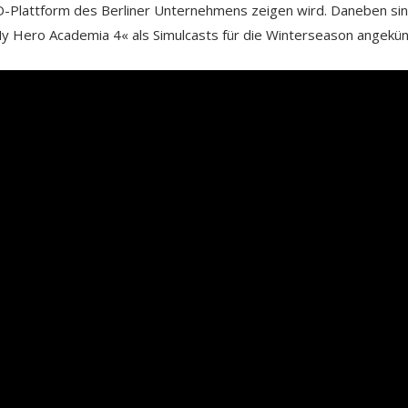
oD-Plattform des Berliner Unternehmens zeigen wird. Daneben si
My Hero Academia 4« als Simulcasts für die Winterseason angekün