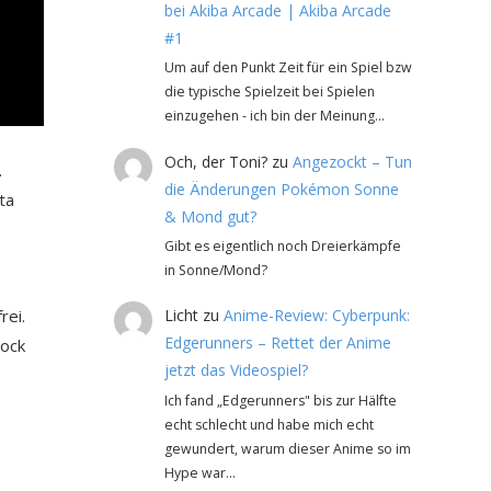
bei Akiba Arcade | Akiba Arcade
#1
Um auf den Punkt Zeit für ein Spiel bzw
die typische Spielzeit bei Spielen
einzugehen - ich bin der Meinung…
Och, der Toni?
zu
Angezockt – Tun
.
die Änderungen Pokémon Sonne
ta
& Mond gut?
Gibt es eigentlich noch Dreierkämpfe
in Sonne/Mond?
Licht
zu
Anime-Review: Cyberpunk:
rei.
Edgerunners – Rettet der Anime
Rock
jetzt das Videospiel?
Ich fand „Edgerunners" bis zur Hälfte
echt schlecht und habe mich echt
gewundert, warum dieser Anime so im
Hype war…