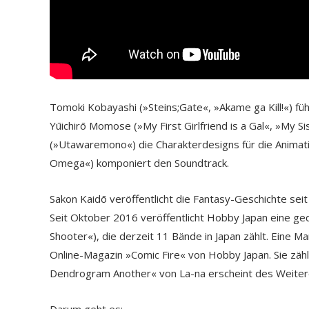
Tomoki Kobayashi (»Steins;Gate«, »Akame ga Kill!«) füh
Yūichirō Momose (»My First Girlfriend is a Gal«, »My 
(»Utawaremono«) die Charakterdesigns für die Animati
Omega«) komponiert den Soundtrack.
Sakon Kaidō veröffentlicht die Fantasy-Geschichte sei
Seit Oktober 2016 veröffentlicht Hobby Japan eine ged
Shooter«), die derzeit 11 Bände in Japan zählt. Eine
Online-Magazin »Comic Fire« von Hobby Japan. Sie zähl
Dendrogram Another« von La-na erscheint des Weitere