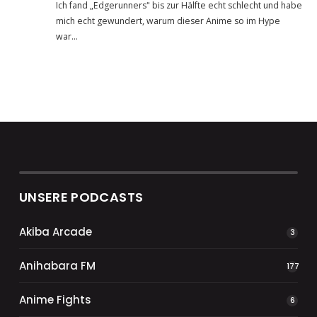
Ich fand „Edgerunners" bis zur Hälfte echt schlecht und habe
mich echt gewundert, warum dieser Anime so im Hype
war…
UNSERE PODCASTS
Akiba Arcade
3
Anihabara FM
177
Anime Fights
6