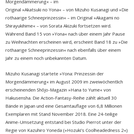
Morgendämmerung« – im
Original »Akatsuki no Yona« – von Mizuho Kusanagi und »Die
rothaarige Schneeprinzessin« – im Original »Akagami no
Shirayukihime« – von Sorata Akizuki fortsetzen wird.
Während Band 15 von »Yona« nach über einem Jahr Pause
zu Weihnachten erscheinen wird, erscheint Band 18 zu »Die
rothaarige Schneeprinzessin« nach ebenfalls über einem
Jahr zu einem noch unbekannten Datum.
Mizuho Kusanagi startete »Yona: Prinzessin der
Morgendämmerung« im August 2009 im zweiwöchentlich
erscheinenden Shōjo-Magazin »Hana to Yume« von
Hakusensha. Die Action-Fantasy-Reihe zählt aktuell 30
Bände in Japan und eine Gesamtauflage von 6,8 Millionen
Exemplaren mit Stand November 2018. Eine 24-teilige
Anime-Umsetzung entstand bei Studio Pierrot unter der
Regie von Kazuhiro Yoneda (»Hozuki’s Coolheadedness 2«)