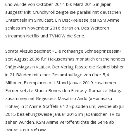
und wurde von Oktober 2014 bis März 2015 in Japan
ausgestrahlt. Crunchyroll zeigte sie parallel mit deutschen
Untertiteln im Simulcast. Ein Disc-Release bei KSM Anime
schloss im November 2016 daran an. Des Weiteren
streamen Netflix und TVNOW die Serie.
Sorata Akizuki zeichnet »Die rothaarige Schneeprinzessin«
seit August 2006 für Hakusenshas monatlich erscheinendes
Shōjo-Magazin »LaLa«. Der Verlag fasste die Kapitel bisher
in 21 Bänden mit einer Gesamtauflage von über 5,4
Millionen Exemplaren mit Stand Januar 2019 zusammen.
Ferner setzte Studio Bones den Fantasy-Romance-Manga
zusammen mit Regisseur Masahiro Andō (»Hanasaku
Iroha«) in 2 Anime-Staffeln à 12 Episoden um, welche ab Juli
2015 beziehungsweise Januar 2016 im japanischen TV zu
sehen wurden. KSM Anime veröffentlichte die Serie ab
Januar 2018 auf Disc.