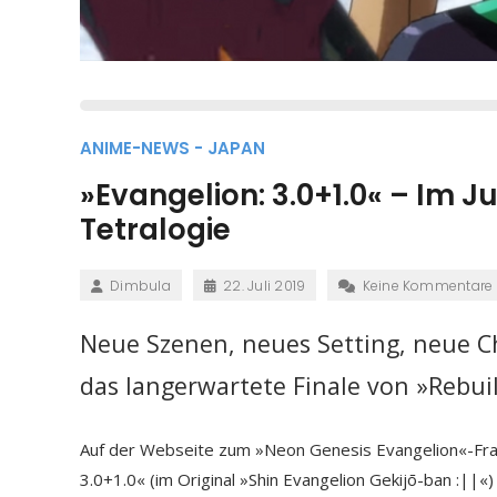
ANIME-NEWS - JAPAN
»Evangelion: 3.0+1.0« – Im Ju
Tetralogie
Dimbula
22. Juli 2019
Keine Kommentare
Neue Szenen, neues Setting, neue C
das langerwartete Finale von »Rebui
Auf der Webseite zum »Neon Genesis Evangelion«-Fran
3.0+1.0« (im Original »Shin Evangelion Gekijō-ban :||«