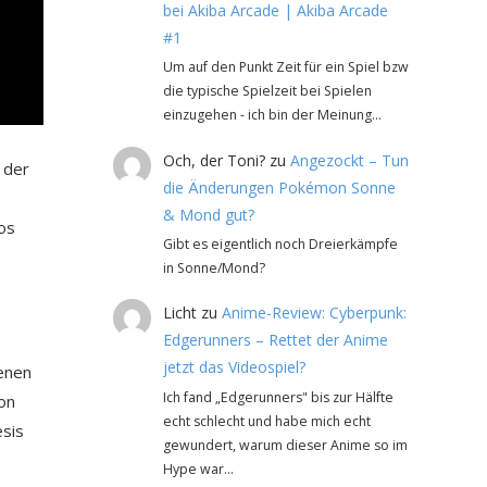
bei Akiba Arcade | Akiba Arcade
#1
Um auf den Punkt Zeit für ein Spiel bzw
die typische Spielzeit bei Spielen
einzugehen - ich bin der Meinung…
Och, der Toni?
zu
Angezockt – Tun
 der
die Änderungen Pokémon Sonne
& Mond gut?
os
Gibt es eigentlich noch Dreierkämpfe
in Sonne/Mond?
Licht
zu
Anime-Review: Cyberpunk:
Edgerunners – Rettet der Anime
jetzt das Videospiel?
ienen
Ich fand „Edgerunners" bis zur Hälfte
eon
echt schlecht und habe mich echt
sis
gewundert, warum dieser Anime so im
Hype war…