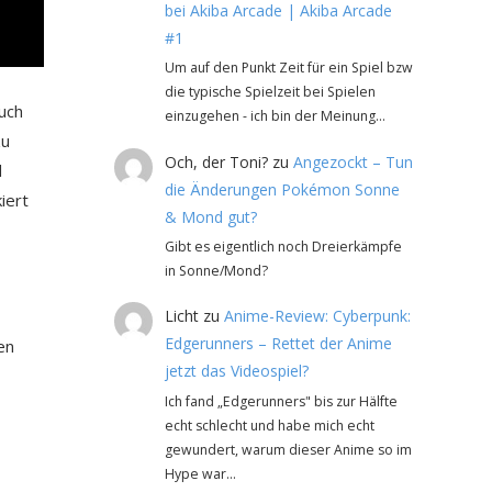
bei Akiba Arcade | Akiba Arcade
#1
Um auf den Punkt Zeit für ein Spiel bzw
die typische Spielzeit bei Spielen
uch
einzugehen - ich bin der Meinung…
zu
Och, der Toni?
zu
Angezockt – Tun
d
die Änderungen Pokémon Sonne
iert
& Mond gut?
Gibt es eigentlich noch Dreierkämpfe
in Sonne/Mond?
Licht
zu
Anime-Review: Cyberpunk:
Edgerunners – Rettet der Anime
en
jetzt das Videospiel?
Ich fand „Edgerunners" bis zur Hälfte
echt schlecht und habe mich echt
gewundert, warum dieser Anime so im
Hype war…