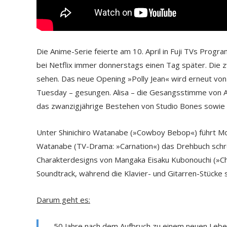
Die Anime-Serie feierte am 10. April in Fuji TVs Prog
bei Netflix immer donnerstags einen Tag später. Die zw
sehen. Das neue Opening »Polly Jean« wird erneut vo
Tuesday – gesungen. Alisa – die Gesangsstimme von An
das zwanzigjährige Bestehen von Studio Bones sowie 
Unter Shinichiro Watanabe (»Cowboy Bebop«) führt Mo
Watanabe (TV-Drama: »Carnation«) das Drehbuch schrei
Charakterdesigns von Mangaka Eisaku Kubonouchi (»Ch
Soundtrack, während die Klavier- und Gitarren-Stücke
Darum geht es:
50 Jahre nach dem Aufbruch zu einem neuen Leben