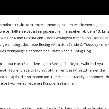
rammblock »+Ultra« Premiere. Neue Episoden erschienen in Japan a
eite Hälfte selbst ist im japanischen Fernsehen ab dem 13. Juli 
n Nai Br.XX und Celeina Ann – den Gesangsstimmen von Carole un
gela – singt das neue Ending »Afraid«. »Carole & Tuesday« mark
das zehnjähige Bestehen des Plattenlabels Flying Dog.
tonobu Hori (Episodenregie: »Beck«) die Regie, während Aya
bt. Tsunenori Saito (»Blast of the Tempest«) setzt ferner die
ocolat«) für die Animation um. Der Kanadier Mocky komponiert d
 selbst von verschiedenen Künstlern stammen.
sraum – dem Mars – wird der Großteil der kulturellen Produkte