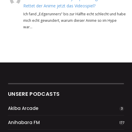
Rettet der Anime jetzt das Videospiel?
Ich fand „Edgerunners" bis zur Hälfte echt schlecht und habe
mich echt gewundert, warum dieser Anime so im Hype
war…
UNSERE PODCASTS
Akiba Arcade
3
Anihabara FM
177