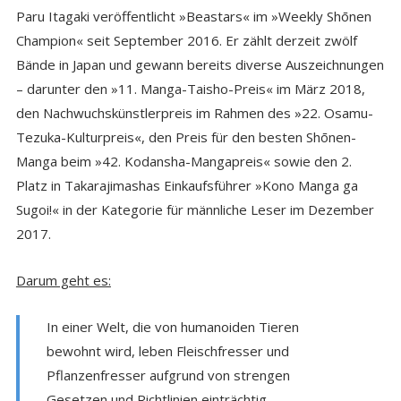
Paru Itagaki veröffentlicht »Beastars« im »Weekly Shōnen
Champion« seit September 2016. Er zählt derzeit zwölf
Bände in Japan und gewann bereits diverse Auszeichnungen
– darunter den »11. Manga-Taisho-Preis« im März 2018,
den Nachwuchskünstlerpreis im Rahmen des »22. Osamu-
Tezuka-Kulturpreis«, den Preis für den besten Shōnen-
Manga beim »42. Kodansha-Mangapreis« sowie den 2.
Platz in Takarajimashas Einkaufsführer »Kono Manga ga
Sugoi!« in der Kategorie für männliche Leser im Dezember
2017.
Darum geht es:
In einer Welt, die von humanoiden Tieren
bewohnt wird, leben Fleischfresser und
Pflanzenfresser aufgrund von strengen
Gesetzen und Richtlinien einträchtig