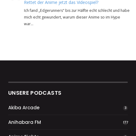
Rettet der Anime jetzt das Videospiel?
Ich fand „Edgerunners" bis zur Hälfte echt schlecht und habe
mich echt gewundert, warum dieser Anime so im Hype
war…
UNSERE PODCASTS
Akiba Arcade
3
Anihabara FM
177