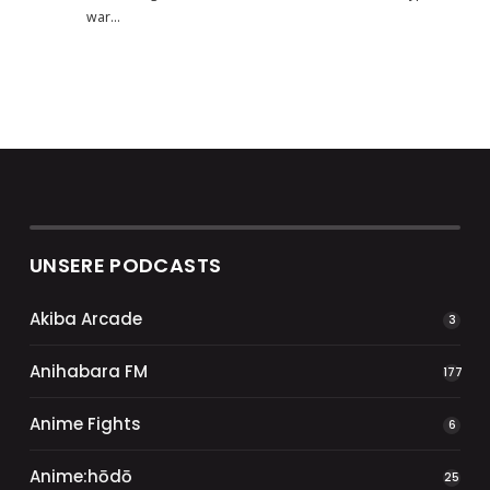
war…
UNSERE PODCASTS
Akiba Arcade
3
Anihabara FM
177
Anime Fights
6
Anime:hōdō
25