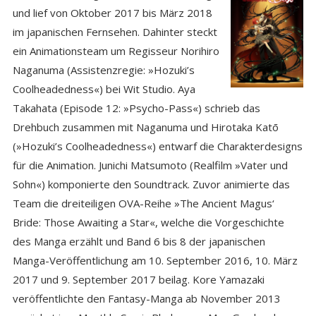
und lief von Oktober 2017 bis März 2018
im japanischen Fernsehen. Dahinter steckt
ein Animationsteam um Regisseur Norihiro
Naganuma (Assistenzregie: »Hozuki’s
Coolheadedness«) bei Wit Studio. Aya
Takahata (Episode 12: »Psycho-Pass«) schrieb das
Drehbuch zusammen mit Naganuma und Hirotaka Katō
(»Hozuki’s Coolheadedness«) entwarf die Charakterdesigns
für die Animation. Junichi Matsumoto (Realfilm »Vater und
Sohn«) komponierte den Soundtrack. Zuvor animierte das
Team die dreiteiligen OVA-Reihe »The Ancient Magus‘
Bride: Those Awaiting a Star«, welche die Vorgeschichte
des Manga erzählt und Band 6 bis 8 der japanischen
Manga-Veröffentlichung am 10. September 2016, 10. März
2017 und 9. September 2017 beilag. Kore Yamazaki
veröffentlichte den Fantasy-Manga ab November 2013