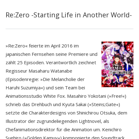
Re:Zero -Starting Life in Another World-
»Re:Zero« feierte im April 2016 im
japanischen Fernsehen seine Premiere und
zählt 25 Episoden. Verantwortlich zeichnet
Regisseur Masaharu Watanabe
(Episodenregie: »Die Melancholie der
Haruhi Suzumiya«) und sein Team bei
Animationsstudio White Fox. Masahiro Yokotani (»Free!«)
schrieb das Drehbuch und Kyuta Sakai (»Steins;Gate«)
setzte die Charakterdesigns von Shinichirou Otsuka, dem
Illustrator der zugrundeliegenden Lightnovel, als
Chefanimationsdirektor für die Animation um. Kenichiro
Suehiro (»Golden Kamuy«) komponierte den Soundtrack.