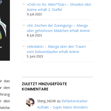
»Oshi no Ko: Mein*Star« – Showbiz-Idol-
Anime erhält 2. Staffel
9. Juli 2023
»Ein Zeichen der Zuneigung« – Manga
über gehörloses Mädchen erhält Anime
8. Juli 2023
»Medalist« – Manga über den Traum
vom Eiskunstlaufen erhält Anime
5. Juni 2023
ür das
ZULETZT HINZUGEFÜGTE
ür den
KOMMENTARE
ührung
ir den
Shinji_NOIR
zu
Elefantenstarker
Auftakt – Super Mario Wonders
Welche