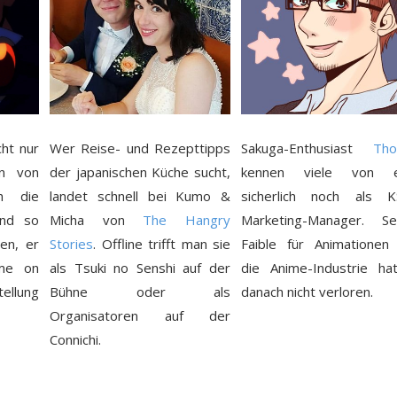
cht nur
Wer Reise- und Rezepttipps
Sakuga-Enthusiast
Tho
n von
der japanischen Küche sucht,
kennen viele von e
h die
landet schnell bei Kumo &
sicherlich noch als 
nd so
Micha von
The Hangry
Marketing-Manager. Se
ren, er
Stories
. Offline trifft man sie
Faible für Animationen
ime on
als Tsuki no Senshi auf der
die Anime-Industrie ha
ellung
Bühne oder als
danach nicht verloren.
Organisatoren auf der
Connichi.