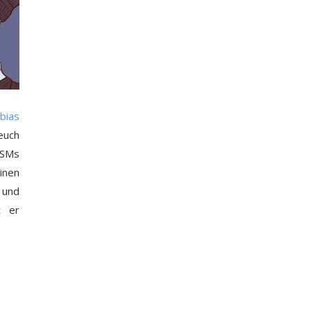
bias
uch
KSMs
inen
 und
t er