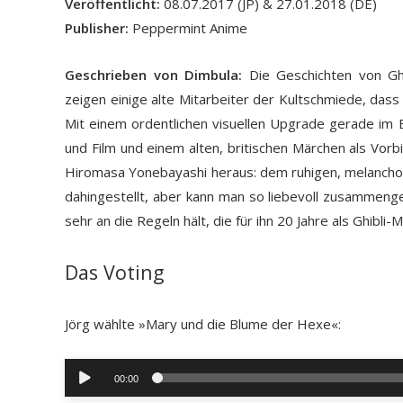
Veröffentlicht:
08.07.2017 (JP) & 27.01.2018 (DE)
Publisher:
Peppermint Anime
Geschrieben von Dimbula:
Die Geschichten von Ghi
zeigen einige alte Mitarbeiter der Kultschmiede, dass 
Mit einem ordentlichen visuellen Upgrade gerade im B
und Film und einem alten, britischen Märchen als Vor
Hiromasa Yonebayashi heraus: dem ruhigen, melancholis
dahingestellt, aber kann man so liebevoll zusammenges
sehr an die Regeln hält, die für ihn 20 Jahre als Ghibli-
Das Voting
Jörg wählte »Mary und die Blume der Hexe«:
Audio-
00:00
Player