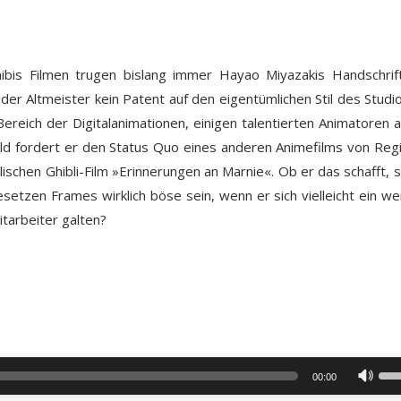
bis Filmen trugen bislang immer Hayao Miyazakis Handschrif
der Altmeister kein Patent auf den eigentümlichen Stil des Studio
ereich der Digitalanimationen, einigen talentierten Animatoren 
bild fordert er den Status Quo eines anderen Animefilms von Reg
chen Ghibli-Film »Erinnerungen an Marnie«. Ob er das schafft, s
etzen Frames wirklich böse sein, wenn er sich vielleicht ein we
Mitarbeiter galten?
Pfei
00:00
Hoc