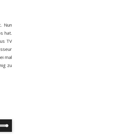
t. Nun
s hat.
aus TV
isseur
ei mal
nig zu
ltasten
h/Runter