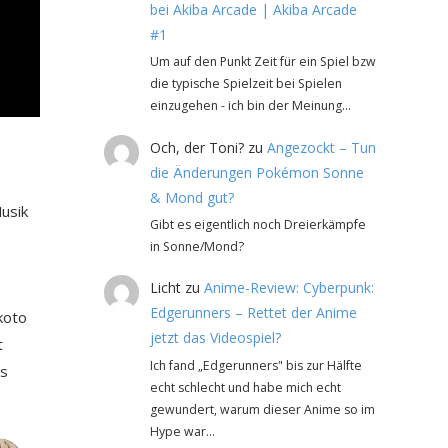
bei Akiba Arcade | Akiba Arcade
#1
Um auf den Punkt Zeit für ein Spiel bzw
die typische Spielzeit bei Spielen
einzugehen - ich bin der Meinung…
Och, der Toni?
zu
Angezockt – Tun
die Änderungen Pokémon Sonne
& Mond gut?
usik
Gibt es eigentlich noch Dreierkämpfe
in Sonne/Mond?
Licht
zu
Anime-Review: Cyberpunk:
Edgerunners – Rettet der Anime
koto
jetzt das Videospiel?
t
Ich fand „Edgerunners" bis zur Hälfte
as
echt schlecht und habe mich echt
gewundert, warum dieser Anime so im
Hype war…