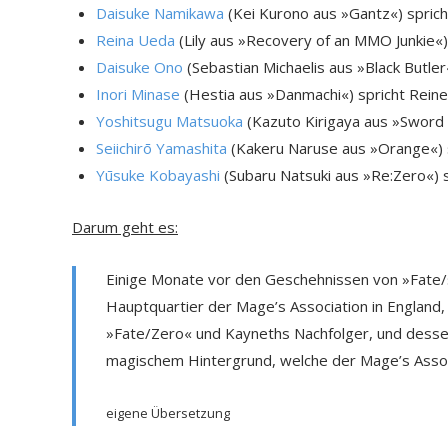
Daisuke Namikawa
(Kei Kurono aus »Gantz«) spricht
Reina Ueda
(Lily aus »Recovery of an MMO Junkie«)
Daisuke Ono
(Sebastian Michaelis aus »Black Butler
Inori Minase
(Hestia aus »Danmachi«) spricht Reines
Yoshitsugu Matsuoka
(Kazuto Kirigaya aus »Sword A
Seiichirō Yamashita
(Kakeru Naruse aus »Orange«) s
Yūsuke Kobayashi
(Subaru Natsuki aus »Re:Zero«) 
Darum geht es:
Einige Monate vor den Geschehnissen von »Fate/
Hauptquartier der Mage’s Association in England,
»Fate/Zero« und Kayneths Nachfolger, und desse
magischem Hintergrund, welche der Mage’s Asso
eigene Übersetzung