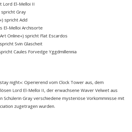
 Lord El-Melloi II
 spricht Gray
«) spricht Add
 El-Melloi Archisorte
rt Online«) spricht Flat Escardos
pricht Svin Glascheit
spricht Caules Forvedge Yggdmillennia
stay night«: Operierend vom Clock Tower aus, dem
 lösen Lord El-Melloi II, der erwachsene Waver Velwet aus
n Schülerin Gray verschiedene mysteriöse Vorkommnisse mit
ciation zugetragen wurden.