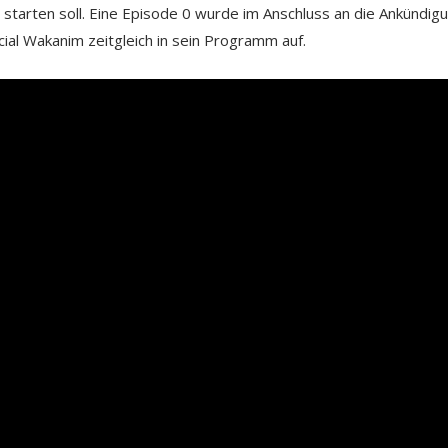
me starten soll. Eine Episode 0 wurde im Anschluss an die Ankündig
ial Wakanim zeitgleich in sein Programm auf.