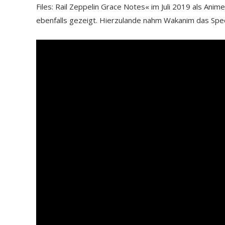
Files: Rail Zeppelin Grace Notes« im Juli 2019 als Ani
ebenfalls gezeigt. Hierzulande nahm Wakanim das Spec