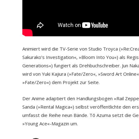
Animiert wird die TV-Serie von Studio Troyca (»Re:Cre
Sakurako’s Investigation«, »Bloom Into You«) als Reg
Generations«) fungiert als Drehbuchschreiber. Jun Nak
wird von Yuki Kajiura (»Fate/Zero«, »Sword Art Online«
»Fate/Zero«) dem Projekt zur Seite.
Der Anime adaptiert den Handlungsbogen »Rail Zeppel
Sanda (»Rental Magica«) selbst veröffentlichte den
umfasst die Reihe neun Bände. Tō Azuma setzt die Ge
»Young Ace«-Magazin um.