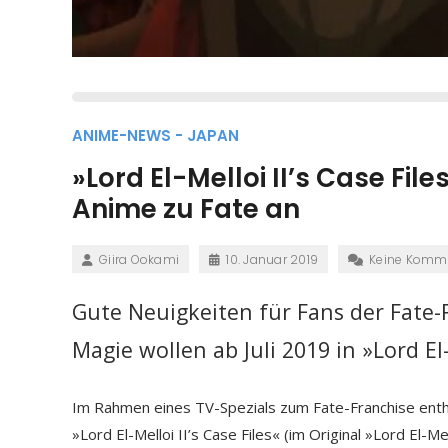
ANIME-NEWS - JAPAN
»Lord El-Melloi II’s Case Fi
Anime zu Fate an
Giira Ookami
10. Januar 2019
Keine Komm
Gute Neuigkeiten für Fans der Fate
Magie wollen ab Juli 2019 in »Lord El-
Im Rahmen eines TV-Spezials zum Fate-Franchise enthü
»Lord El-Melloi II’s Case Files« (im Original »Lord El-Me