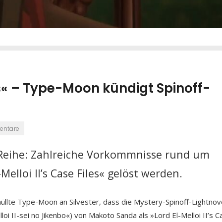
les« – Type-Moon kündigt Spinoff-
entare
-Reihe: Zahlreiche Vorkommnisse rund um
Melloi II’s Case Files« gelöst werden.
llte Type-Moon an Silvester, dass die Mystery-Spinoff-Lightnov
lloi II-sei no Jikenbo«) von Makoto Sanda als »Lord El-Melloi II’s 