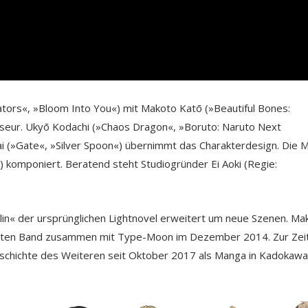
ators«, »Bloom Into You«) mit Makoto Katō (»Beautiful Bones:
isseur. Ukyō Kodachi (»Chaos Dragon«, »Boruto: Naruto Next
ai (»Gate«, »Silver Spoon«) übernimmt das Charakterdesign. Die M
) komponiert. Beratend steht Studiogründer Ei Aoki (Regie:
in« der ursprünglichen Lightnovel erweitert um neue Szenen. Ma
 ersten Band zusammen mit Type-Moon im Dezember 2014. Zur Zei
schichte des Weiteren seit Oktober 2017 als Manga in Kadokaw