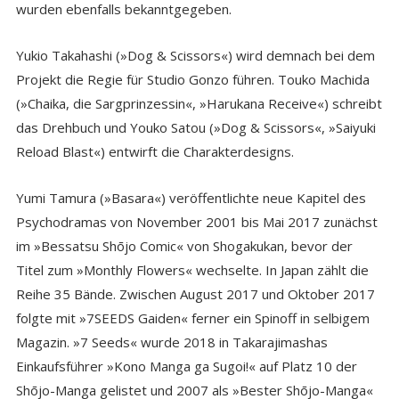
wurden ebenfalls bekanntgegeben.
Yukio Takahashi (»Dog & Scissors«) wird demnach bei dem
Projekt die Regie für Studio Gonzo führen. Touko Machida
(»Chaika, die Sargprinzessin«, »Harukana Receive«) schreibt
das Drehbuch und Youko Satou (»Dog & Scissors«, »Saiyuki
Reload Blast«) entwirft die Charakterdesigns.
Yumi Tamura (»Basara«) veröffentlichte neue Kapitel des
Psychodramas von November 2001 bis Mai 2017 zunächst
im »Bessatsu Shōjo Comic« von Shogakukan, bevor der
Titel zum »Monthly Flowers« wechselte. In Japan zählt die
Reihe 35 Bände. Zwischen August 2017 und Oktober 2017
folgte mit »7SEEDS Gaiden« ferner ein Spinoff in selbigem
Magazin. »7 Seeds« wurde 2018 in Takarajimashas
Einkaufsführer »Kono Manga ga Sugoi!« auf Platz 10 der
Shōjo-Manga gelistet und 2007 als »Bester Shōjo-Manga«