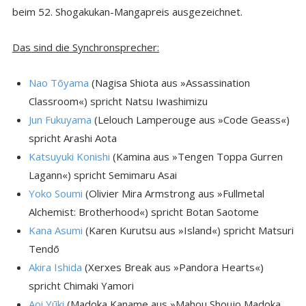
beim 52. Shogakukan-Mangapreis ausgezeichnet.
Das sind die Synchronsprecher:
Nao Tōyama
(Nagisa Shiota aus »Assassination
Classroom«) spricht Natsu Iwashimizu
Jun Fukuyama
(Lelouch Lamperouge aus »Code Geass«)
spricht Arashi Aota
Katsuyuki Konishi
(Kamina aus »Tengen Toppa Gurren
Lagann«) spricht Semimaru Asai
Yoko Soumi
(Olivier Mira Armstrong aus »Fullmetal
Alchemist: Brotherhood«) spricht Botan Saotome
Kana Asumi
(Karen Kurutsu aus »Island«) spricht Matsuri
Tendō
Akira Ishida
(Xerxes Break aus »Pandora Hearts«)
spricht Chimaki Yamori
Aoi Yūki
(Madoka Kaname aus »Mahou Shoujo Madoka