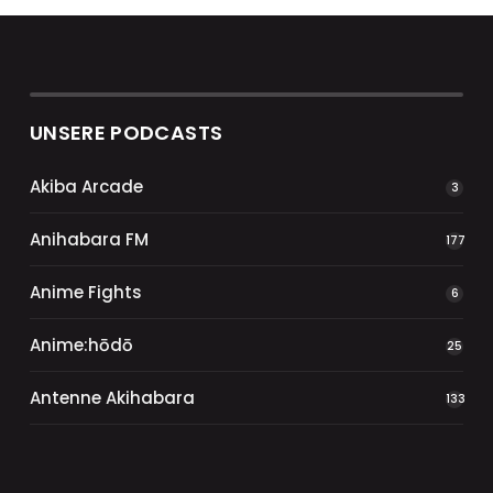
UNSERE PODCASTS
Akiba Arcade
3
Anihabara FM
177
Anime Fights
6
Anime:hōdō
25
Antenne Akihabara
133