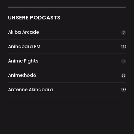
UNSERE PODCASTS
Akiba Arcade
3
Anihabara FM
177
Anime Fights
6
Anime:hōdō
25
Antenne Akihabara
133