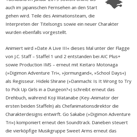
auch im japanischen Fernsehen an den Start
gehen wird. Teile des Animationsteam, die
Interpreten der Titelsongs sowie ein neuer Charakter
wurden ebenfalls vorgestellt.
Animiert wird »Date A Live III« dieses Mal unter der Flagge
von J.C. Staff – Staffel 1 und 2 entstanden bei AIC Plus+
sowie Production IMS – erneut mit Keitaro Motonaga
(»Digimon Adventure Tri«, »Jormungand«, »School Days«)
als Regisseur. Hideki Shirane (»Danmachi: Is It Wrong to Try
to Pick Up Girls in a Dungeon?«) schreibt erneut das
Drehbuch, während Koji Watanabe (Key-Animator der
ersten beiden Staffeln) als Chefanimationsdirektor die
Charakterdesigns entwirft. Go Sakabe (»Digimon Adventure
Tri«) komponiert erneut den Soundtrack. Daneben steuert
die vierköpfige Musikgruppe Sweet Arms erneut das