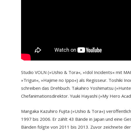
Studio VOLN (»Ushio & Tora«, »Idol Incidents« mit MAP
»Trigun«, »Hajime no Ippo«) als Regisseur. Toshiki In
schreiben das Drehbuch. Takahiro Yoshimatsu (»Hunter 
Chefanimationsdirektor. Yuuki Hayashi (»My Hero Acad
Mangaka Kazuhiro Fujita (»Ushio & Tora«) veröffentli
1997 bis 2006. Er zählt 43 Bände in Japan und eine Ge
Bänden folgte von 2011 bis 2013. Zuvor zeichnete der