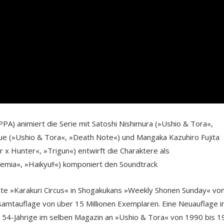
PA) animiert die Serie mit Satoshi Nishimura (»Ushio & Tora«,
oue (»Ushio & Tora«, »Death Note«) und Mangaka Kazuhiro Fujita
x Hunter«, »Trigun«) entwirft die Charaktere als
emia«, »Haikyu!!«) komponiert den Soundtrack
chte »Karakuri Circus« in Shogakukans »Weekly Shonen Sunday« vo
samtauflage von über 15 Millionen Exemplaren. Eine Neuauflage i
 54-Jährige im selben Magazin an »Ushio & Tora« von 1990 bis 1