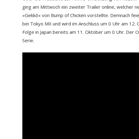
ging am Mittwoch ein zweiter Trailer online, welcher
»Gekkō« von Bump of Chicken vorstellte. Demnach feie
bei Tokyo MX und wird im Anschluss um 0 Uhr am 12. 
Folge in Japan bereits am 11. Oktober um 0 Uhr. Der O
Serie.