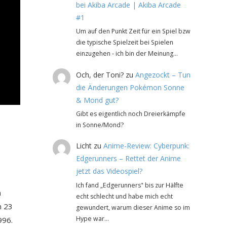
bei Akiba Arcade | Akiba Arcade
#1
Um auf den Punkt Zeit für ein Spiel bzw
die typische Spielzeit bei Spielen
einzugehen - ich bin der Meinung…
Och, der Toni?
zu
Angezockt – Tun
die Änderungen Pokémon Sonne
& Mond gut?
Gibt es eigentlich noch Dreierkämpfe
in Sonne/Mond?
Licht
zu
Anime-Review: Cyberpunk:
Edgerunners – Rettet der Anime
jetzt das Videospiel?
Ich fand „Edgerunners" bis zur Hälfte
n
echt schlecht und habe mich echt
n 23
gewundert, warum dieser Anime so im
Hype war…
996.