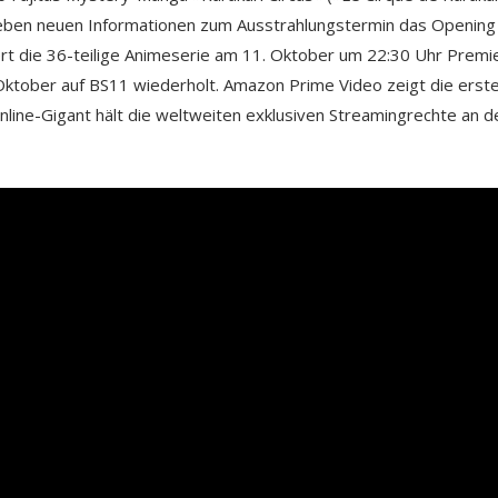
 neben neuen Informationen zum Ausstrahlungstermin das Opening
rt die 36-teilige Animeserie am 11. Oktober um 22:30 Uhr Premi
Oktober auf BS11 wiederholt. Amazon Prime Video zeigt die erst
nline-Gigant hält die weltweiten exklusiven Streamingrechte an d