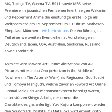
MX, Tochigi TV, Gunma TV, BS11 sowie MBS seine
Premiere im japanischen Fernsehen feiert, zeigen Wakanim
und Peppermint Anime die einstündige erste Folge als
Weltpremiere am 15. September um 13 Uhr im Mathäser-
Filmpalast München –
wir berichteten
. Die Vorführung ist
Teil einer weltweiten Eventreihe mit Vorstellungen in
Deutschland, Japan, USA, Australien, Südkorea, Russland
sowie Frankreich.
Animiert wird »Sword Art Online: Alicization« von A-1
Pictures mit Manabu Ono (»Horizon in the Middle of
Nowhere«, »The Asterisk War«) als Regisseur. Gou Suzuki
und Tomoya Nishiguchi, welche zuvor an »Sword Art Online:
Ordinal Scale« als Animationsdirektoren beteiligt waren,
unterstützen Shingo Adachi, der erneut die
Charakterdesigns anfertigt. Yuki Kajiura komponiert wieder
den Soundtrack. Yoshitsugu Matsuoka wird erneut Kirito