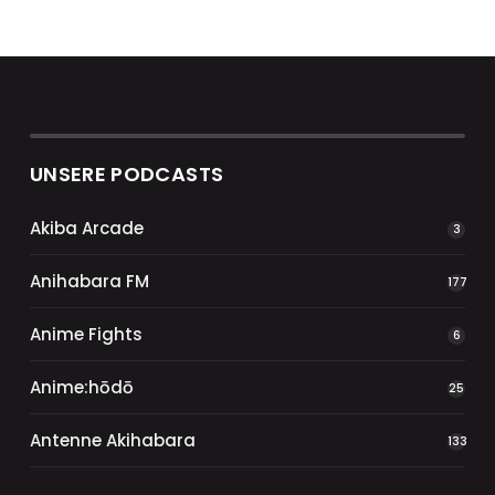
UNSERE PODCASTS
Akiba Arcade
3
Anihabara FM
177
Anime Fights
6
Anime:hōdō
25
Antenne Akihabara
133