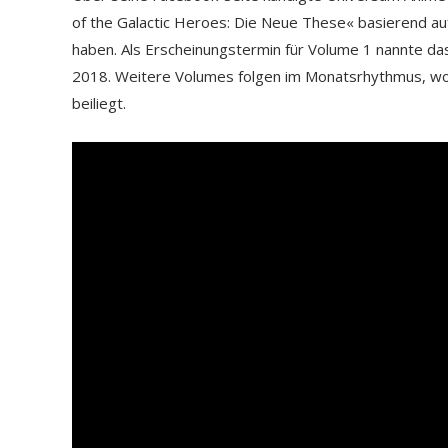
of the Galactic Heroes: Die Neue These« basierend au
haben. Als Erscheinungstermin für Volume 1 nannte
2018. Weitere Volumes folgen im Monatsrhythmus, wobe
beiliegt.