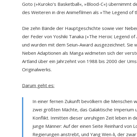
Goto (»Kuroko’s Basketball«, »Blood-C«) übernimmt de
des Weiteren in drei Animefilmen als »The Legend of t
Die zehn Bände der Hauptgeschichte sowie vier Nebe
der Feder von Yoshiki Tanaka (»The Heroic Legend of 
und wurden mit dem Seiun-Award ausgezeichnet. Sie wu
Neben Adaptionen als Manga widmeten sich der verst
Artland über ein Jahrzehnt von 1988 bis 2000 der Ums
Originalwerks.
Darum geht es:
In einer fernen Zukunft bevölkern die Menschen we
zwei größten Mächte, das Galaktische Imperium un
Konflikt. Inmitten dieser unruhigen Zeit leben i
junge Männer: Auf der einen Seite Reinhard von 
Regierungen anstrebt, und Yang Wen-li, der zwar 