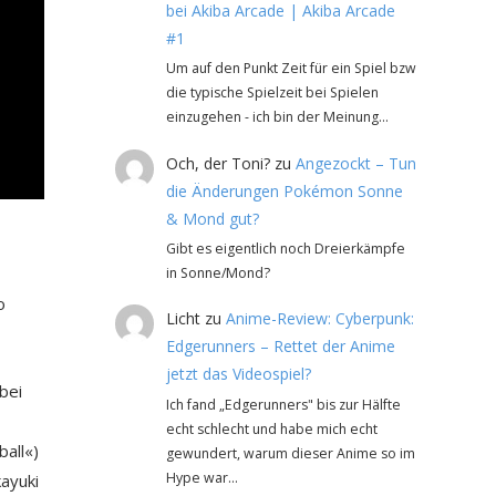
bei Akiba Arcade | Akiba Arcade
#1
Um auf den Punkt Zeit für ein Spiel bzw
die typische Spielzeit bei Spielen
einzugehen - ich bin der Meinung…
Och, der Toni?
zu
Angezockt – Tun
die Änderungen Pokémon Sonne
& Mond gut?
Gibt es eigentlich noch Dreierkämpfe
in Sonne/Mond?
o
Licht
zu
Anime-Review: Cyberpunk:
Edgerunners – Rettet der Anime
jetzt das Videospiel?
bei
Ich fand „Edgerunners" bis zur Hälfte
echt schlecht und habe mich echt
ball«)
gewundert, warum dieser Anime so im
Hype war…
ayuki