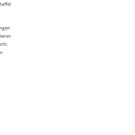
taffel
angen
plaren
cht.
io