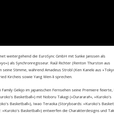
chnet weitergehend die EuroSync GmbH mit Sunke Janssen als
kyo«) als Synchronregisseur. Raúl Richter (Renton Thurston aus
mm seine Stimme, während Amadeus Strobl (Ken Kaneki aus »Toky
ried Kircheis sowie Yang Wen-li sprechen.
i Family Gekijo im japanischen Fernsehen seine Premiere feierte, 
uroko’s Basketball«) mit Noboru Takagi (»Durarara!!«, »Kuroko’s
roko’s Basketball«), Iwao Teraoka (Storyboards: »Kuroko’s Basket
 »Kuroko’s Basketball«) entwerfen die Charakterdesigns und Tak