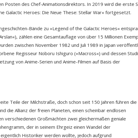
n Posten des Chef-Animationsdirektors. In 2019 wird die erste S
he Galactic Heroes: Die Neue These: Stellar War« fortgesetzt.
ngeschichten-Bände zu »Legend of the Galactic Heroes« entspr
Arslan«), zählen eine Gesamtauflage von über 15 Millionen Exem
rden zwischen November 1982 und Juli 1989 in Japan veröffentli
orbene Regisseur Noboru Ishiguro (»Macross«) und dessen Stud
etzung von Anime-Serien und Anime-Filmen auf Basis der
ite Teile der Milchstraße, doch schon seit 150 Jahren führen die
d die Allianz der freien Planeten, einen scheinbar endlosen
n den verschiedenen Großmächten zwei gleichermaßen geniale
Lohengramm, der in seinem Ehrgeiz einen Wandel der
eigentlich Historiker werden wollte, jedoch aufgrund