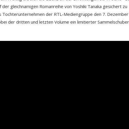
f der gleichnamigen Romanreihe von Yoshiki Tanaka gesichert zu
 das Tochterunternehmen der RTL-Mediengruppe den 7. Dezember
i der dritten und letzten Volume ein limitierter Sammelschuber