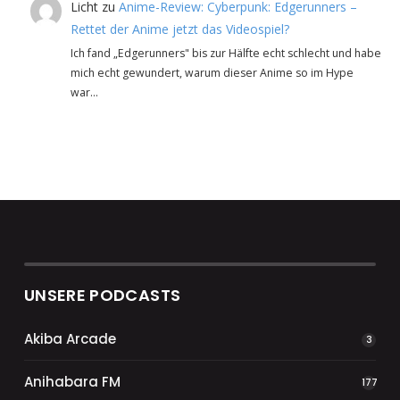
Licht
zu
Anime-Review: Cyberpunk: Edgerunners –
Rettet der Anime jetzt das Videospiel?
Ich fand „Edgerunners" bis zur Hälfte echt schlecht und habe
mich echt gewundert, warum dieser Anime so im Hype
war…
UNSERE PODCASTS
Akiba Arcade
3
Anihabara FM
177