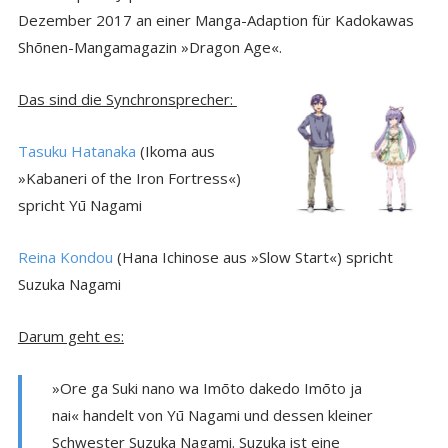
Dezember 2017 an einer Manga-Adaption für Kadokawas
Shōnen-Mangamagazin »Dragon Age«.
Das sind die Synchronsprecher:
Tasuku Hatanaka
(Ikoma aus
»Kabaneri of the Iron Fortress«)
spricht Yū Nagami
Reina Kondou
(Hana Ichinose aus »Slow Start«) spricht
Suzuka Nagami
Darum geht es:
»Ore ga Suki nano wa Imōto dakedo Imōto ja
nai« handelt von Yū Nagami und dessen kleiner
Schwester Suzuka Nagami. Suzuka ist eine