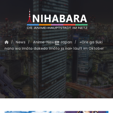
News
Anime-News - Japan
»Ore ga Suki
nano wa Imōto dakedo Imōto ja nai« läuft im Oktober