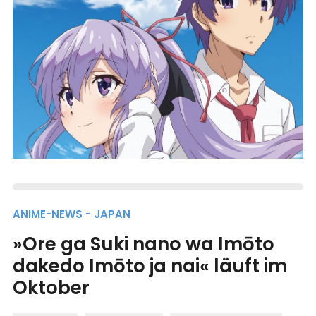
ANIME-NEWS - JAPAN
»Ore ga Suki nano wa Imōto
dakedo Imōto ja nai« läuft im
Oktober