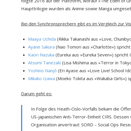
folgte 2016 auf der Plattform, worauf »The Eden of Gri
Haupttrilogie wurden als Anime sowie Manga umgeset
Bei den Synchronsprechern gibt es im Vergleich zur Vi
Maaya Uchida
(Rikka Takanashi aus »Love, Chunibyo
Ayane Sakura
(Nao Tomori aus »Charlotte«) sprich
Kaori Nazuka
(Eureka aus »Eureka Seven«) spricht 
Atsumi Tanezaki
(Lisa Mishima aus »Terror in Tokyo
Yoshino Nanjō
(Eri Ayase aus »Love Live! School Ido
Mikako Izawa
(Moeko Tokita aus »Wakaba Girls«) spr
Darum geht es:
In Folge des Heath-Oslo-Vorfalls bekam die Öffen
US-japanischen Anti-Terror-Einheit CIRS. Dessen 
Organisation anvertraut: SORD – Social Ops Rese