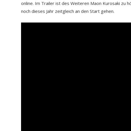
online. Im Trailer ist des Weiteren Maon Kurosaki zu h
noch dieses Jahr zeitgleich an den Start gehen.