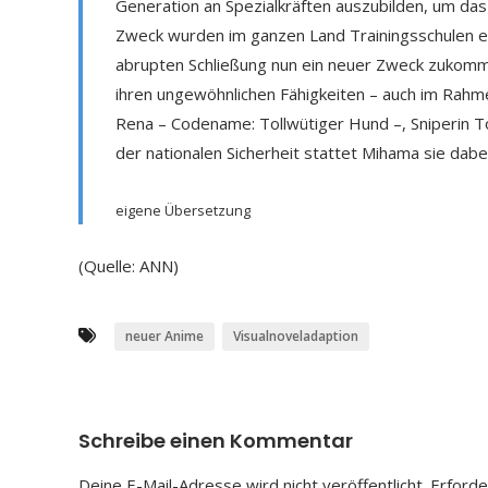
Generation an Spezialkräften auszubilden, um da
Zweck wurden im ganzen Land Trainingsschulen er
abrupten Schließung nun ein neuer Zweck zukommt.
ihren ungewöhnlichen Fähigkeiten – auch im Rahmen
Rena – Codename: Tollwütiger Hund –, Sniperin 
der nationalen Sicherheit stattet Mihama sie dabe
eigene Übersetzung
(Quelle: ANN)
neuer Anime
Visualnoveladaption
Schreibe einen Kommentar
Deine E-Mail-Adresse wird nicht veröffentlicht.
Erforde