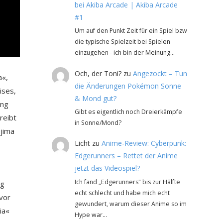
bei Akiba Arcade | Akiba Arcade
#1
Um auf den Punkt Zeit für ein Spiel bzw
die typische Spielzeit bei Spielen
einzugehen - ich bin der Meinung…
Och, der Toni?
zu
Angezockt – Tun
a«,
die Änderungen Pokémon Sonne
ises,
& Mond gut?
ing
Gibt es eigentlich noch Dreierkämpfe
reibt
in Sonne/Mond?
ujima
Licht
zu
Anime-Review: Cyberpunk:
Edgerunners – Rettet der Anime
jetzt das Videospiel?
Ich fand „Edgerunners" bis zur Hälfte
ng
echt schlecht und habe mich echt
vor
gewundert, warum dieser Anime so im
ia«
Hype war…