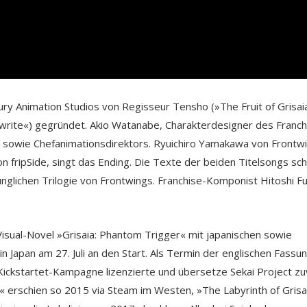
ry Animation Studios von Regisseur Tensho (»The Fruit of Grisai
ewrite«) gegründet. Akio Watanabe, Charakterdesigner des Franch
 sowie Chefanimationsdirektors. Ryuichiro Yamakawa von Frontw
on fripSide, singt das Ending. Die Texte der beiden Titelsongs sch
nglichen Trilogie von Frontwings. Franchise-Komponist Hitoshi F
 Visual-Novel »Grisaia: Phantom Trigger« mit japanischen sowie
in Japan am 27. Juli an den Start. Als Termin der englischen Fassu
ickstartet-Kampagne lizenzierte und übersetze Sekai Project zu
ia« erschien so 2015 via Steam im Westen, »The Labyrinth of Grisa