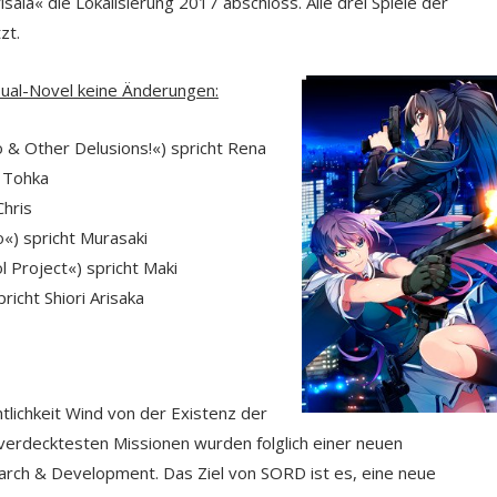
saia« die Lokalisierung 2017 abschloss. Alle drei Spiele der
zt.
sual-Novel keine Änderungen:
 & Other Delusions!«) spricht Rena
t Tohka
Chris
«) spricht Murasaki
l Project«) spricht Maki
icht Shiori Arisaka
tlichkeit Wind von der Existenz der
verdecktesten Missionen wurden folglich einer neuen
arch & Development. Das Ziel von SORD ist es, eine neue