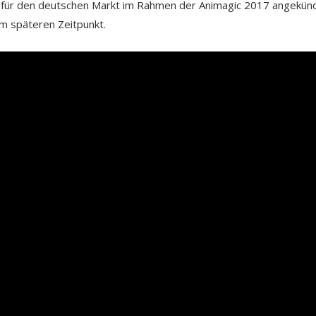
t für den deutschen Markt im Rahmen der Animagic 2017 angekünd
em späteren Zeitpunkt.