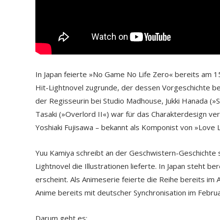
In Japan feierte »No Game No Life Zero« bereits am 15
Hit-Lightnovel zugrunde, der dessen Vorgeschichte b
der Regisseurin bei Studio Madhouse, Jukki Hanada (
Tasaki (»Overlord II«) war für das Charakterdesign ve
Yoshiaki Fujisawa – bekannt als Komponist von »Love Li
Yuu Kamiya schreibt an der Geschwistern-Geschichte s
Lightnovel die Illustrationen lieferte. In Japan steht 
erscheint. Als Animeserie feierte die Reihe bereits i
Anime bereits mit deutscher Synchronisation im Febru
Darum geht es: