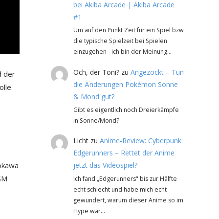
bei Akiba Arcade | Akiba Arcade
#1
Um auf den Punkt Zeit für ein Spiel bzw
die typische Spielzeit bei Spielen
einzugehen - ich bin der Meinung…
Och, der Toni?
zu
Angezockt – Tun
d der
die Änderungen Pokémon Sonne
olle
& Mond gut?
Gibt es eigentlich noch Dreierkämpfe
in Sonne/Mond?
Licht
zu
Anime-Review: Cyberpunk:
Edgerunners – Rettet der Anime
jetzt das Videospiel?
dokawa
KSM
Ich fand „Edgerunners" bis zur Hälfte
echt schlecht und habe mich echt
gewundert, warum dieser Anime so im
Hype war…