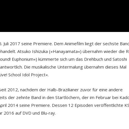
. Juli 2017 seine Premiere. Dem Animefilm liegt der sechste Ban
ehandelt. Atsuko Ishizuka (»Hanayamata«) übernahm wieder die R
»Sound! Euphonium«) kümmerte sich um das Drehbuch und Satoshi
rantwortlich. Die musikalische Untermalung übernahm dieses Mal
ve! School Idol Project«.
eit 2012, nachdem der Halb-Brazilianer zuvor für eine andere
bereits der zehnte Band in den Startlöchern, der im Februar bei Ka
m April 2014 seine Premiere. Dessen 12 Episoden veröffentlichte 
ar 2016 auf DVD und Blu-ray.