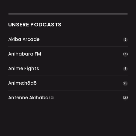
UNSERE PODCASTS
Akiba Arcade
3
Anihabara FM
177
Anime Fights
6
Anime:hōdō
25
Antenne Akihabara
133