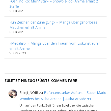
»Oshi no Ko: Mein*Star« – Showbiz-Idol-Anime erhält 2.
Staffel
9. Juli 2023
»Ein Zeichen der Zuneigung« – Manga über gehörloses
Mädchen erhält Anime
8. Juli 2023
»Medalist« – Manga über den Traum vom Eiskunstlaufen
erhält Anime
5. Juni 2023
ZULETZT HINZUGEFÜGTE KOMMENTARE
Shinji_NOIR
zu
Elefantenstarker Auftakt – Super Mario
Wonders bei Akiba Arcade | Akiba Arcade #1
Um auf den Punkt Zeit für ein Spiel bzw die typische
Spielzeit bei Spielen einzugehen - ich bin der Meinung…