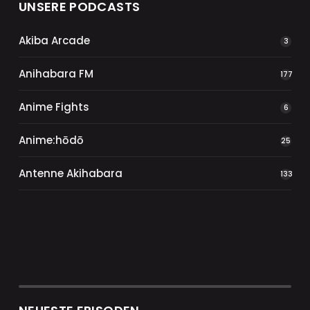
UNSERE PODCASTS
Akiba Arcade
3
Anihabara FM
177
Anime Fights
6
Anime:hōdō
25
Antenne Akihabara
133