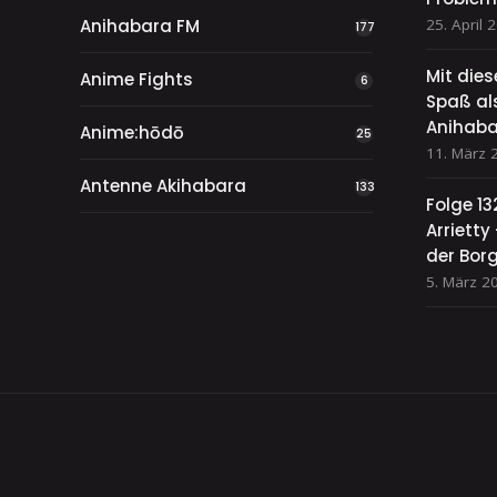
Anihabara FM
25. April 
177
Mit die
Anime Fights
6
Spaß als
Anihaba
Anime:hōdō
25
11. März 
Antenne Akihabara
133
Folge 13
Arriett
der Bor
5. März 2