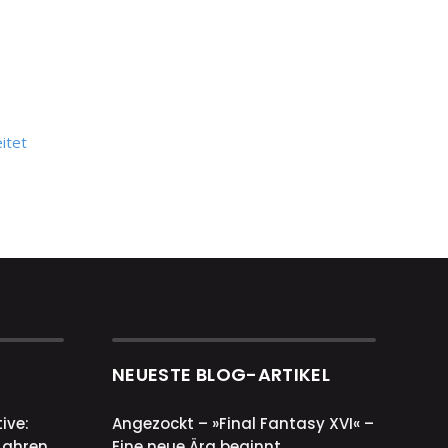
itet
NEUESTE BLOG-ARTIKEL
ive:
Angezockt – »Final Fantasy XVI« –
Jahren
Eine neue Ära beginnt