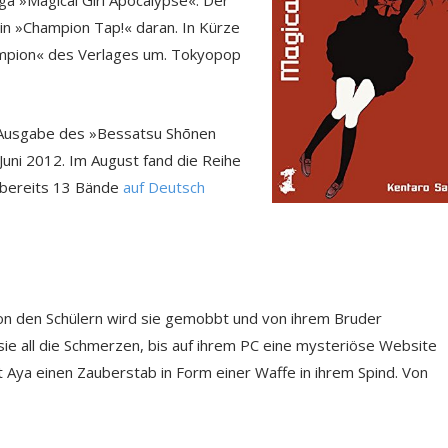
zin »Champion Tap!« daran. In Kürze
ampion« des Verlages um. Tokyopop
n Ausgabe des »Bessatsu Shōnen
uni 2012. Im August fand die Reihe
 bereits 13 Bände
auf Deutsch
 Von den Schülern wird sie gemobbt und von ihrem Bruder
ie all die Schmerzen, bis auf ihrem PC eine mysteriöse Website
det Aya einen Zauberstab in Form einer Waffe in ihrem Spind. Von