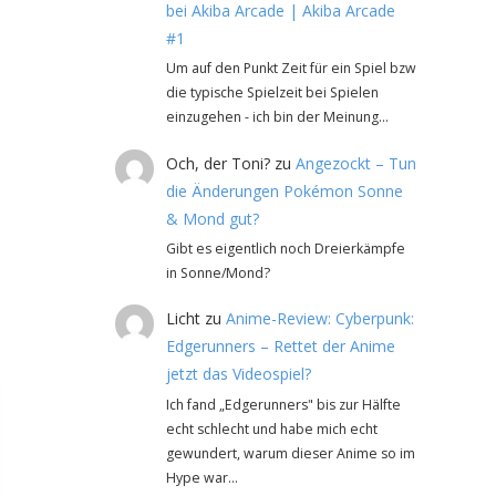
bei Akiba Arcade | Akiba Arcade
#1
Um auf den Punkt Zeit für ein Spiel bzw
die typische Spielzeit bei Spielen
einzugehen - ich bin der Meinung…
Och, der Toni?
zu
Angezockt – Tun
die Änderungen Pokémon Sonne
& Mond gut?
Gibt es eigentlich noch Dreierkämpfe
in Sonne/Mond?
Licht
zu
Anime-Review: Cyberpunk:
Edgerunners – Rettet der Anime
jetzt das Videospiel?
Ich fand „Edgerunners" bis zur Hälfte
echt schlecht und habe mich echt
gewundert, warum dieser Anime so im
Hype war…