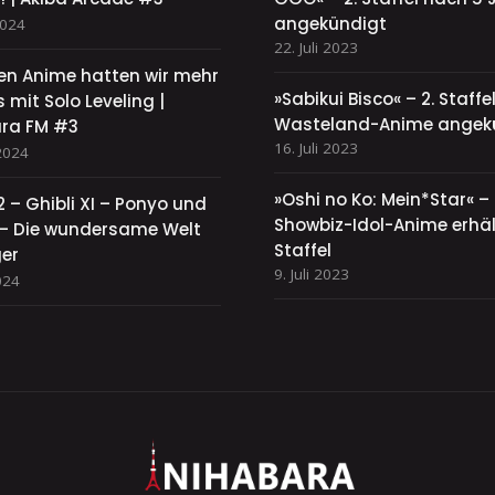
angekündigt
2024
22. Juli 2023
sen Anime hatten wir mehr
»Sabikui Bisco« – 2. Staff
 mit Solo Leveling |
Wasteland-Anime angek
ra FM #3
16. Juli 2023
2024
»Oshi no Ko: Mein*Star« –
2 – Ghibli XI – Ponyo und
Showbiz-Idol-Anime erhält
y – Die wundersame Welt
Staffel
ger
9. Juli 2023
024