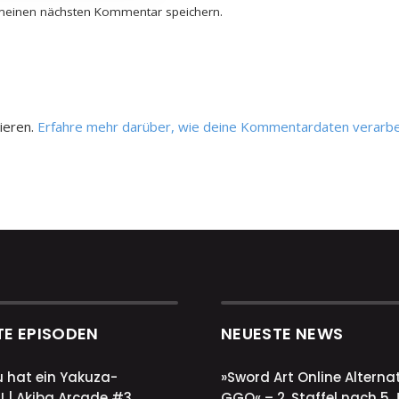
 meinen nächsten Kommentar speichern.
ieren.
Erfahre mehr darüber, wie deine Kommentardaten verarbe
TE EPISODEN
NEUESTE NEWS
u hat ein Yakuza-
»Sword Art Online Alternat
! | Akiba Arcade #3
GGO« – 2. Staffel nach 5 