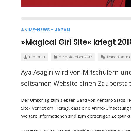
ANIME-NEWS - JAPAN
»Magical Girl Site« kriegt 
Dimbula
8. September 2017
Keine Komme
Aya Asagiri wird von Mitschülern un
seltsamen Website einen Zauberstab
Der Umschlag zum siebten Band von Kentaro Satos Ho
Site« verriet am Freitag, dass eine Anime-Umsetzung 
Weitere Informationen sind zum derzeitigen Zeitpunkt 
»Magical Girl Site« ist ein Spinoff zu Satos Zombie-Ma