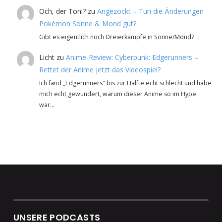
Och, der Toni?
zu
Angezockt – Tun die Änderungen
Pokémon Sonne & Mond gut?
Gibt es eigentlich noch Dreierkämpfe in Sonne/Mond?
Licht
zu
Anime-Review: Cyberpunk: Edgerunners –
Rettet der Anime jetzt das Videospiel?
Ich fand „Edgerunners" bis zur Hälfte echt schlecht und habe
mich echt gewundert, warum dieser Anime so im Hype
war…
UNSERE PODCASTS