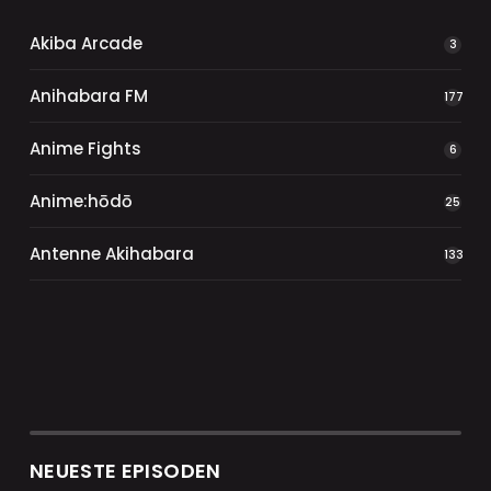
Akiba Arcade
3
Anihabara FM
177
Anime Fights
6
Anime:hōdō
25
Antenne Akihabara
133
NEUESTE EPISODEN