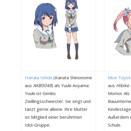
Haruka Ishida
(Kanata Shinonome
Moe Toyot
aus
AKB0048
) als Yuuki Aoyama:
aus
Hibike
Yuuki ist Genkis
Momoi: Als
Zwillingsschwester. Sie singt und
Bauunterne
tanzt gerne alleine. Ihre Mutter
Kindestagen
ist Mitglied einer berühmten
Außerdem i
Idol-Gruppe.
Schule.