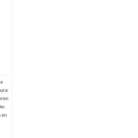
ka
ura:
deren
 An
n im