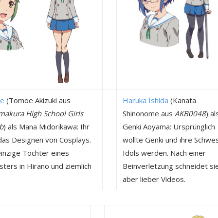
se
(Tomoe Akizuki aus
Haruka Ishida
(Kanata
akura High School Girls
Shinonome aus
AKB0048
) al
b
) als Mana Midorikawa: Ihr
Genki Aoyama: Ursprünglich
das Designen von Cosplays.
wollte Genki und ihre Schwe
 einzige Tochter eines
Idols werden. Nach einer
sters in Hirano und ziemlich
Beinverletzung schneidet si
aber lieber Videos.