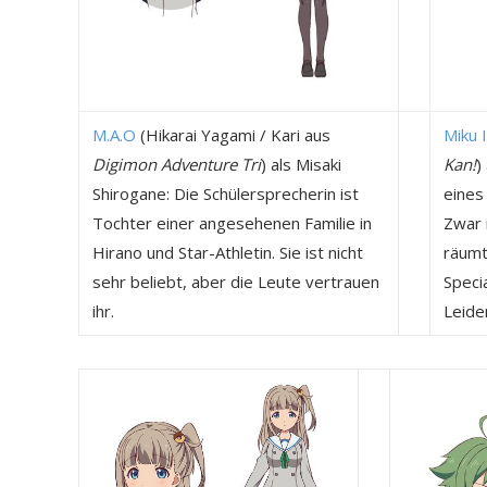
M.A.O
(Hikarai Yagami / Kari aus
Miku 
Digimon Adventure Tri
) als Misaki
Kan!
)
Shirogane: Die Schülersprecherin ist
eines 
Tochter einer angesehenen Familie in
Zwar 
Hirano und Star-Athletin. Sie ist nicht
räumt
sehr beliebt, aber die Leute vertrauen
Specia
ihr.
Leide