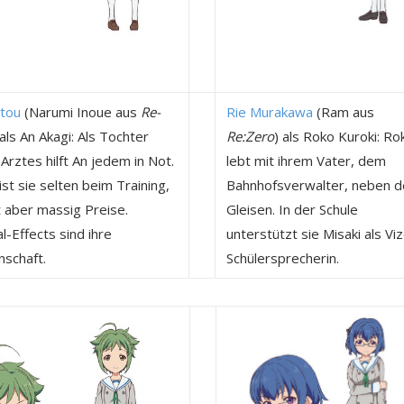
Itou
(Narumi Inoue aus
Re-
Rie Murakawa
(Ram aus
 als An Akagi: Als Tochter
Re:Zero
) als Roko Kuroki: Ro
Arztes hilft An jedem in Not.
lebt mit ihrem Vater, dem
ist sie selten beim Training,
Bahnhofsverwalter, neben d
 aber massig Preise.
Gleisen. In der Schule
l-Effects sind ihre
unterstützt sie Misaki als Vi
nschaft.
Schülersprecherin.