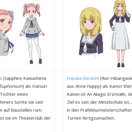
a
(Sapphire Kawashima
Haruka Shiraishi
(Ruri Hibarigao
 Euphonium
) als Hatsuri
aus
Anne Happy
) als Kanon Shim
 Tochter eines
Kanon ist An Akagis Erzrivalin, 
hmers turnte sie seit
Ziel es seit der Mittelschule ist,
 auf Baustellen rum.
in den Präfekturmeisterschafte
st sie im Theaterclub der
Turnen fertigzumachen.