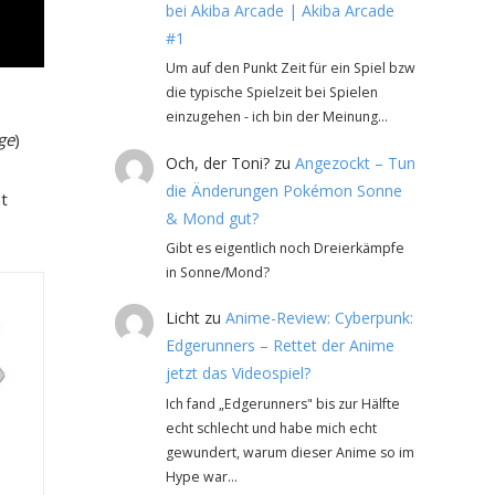
bei Akiba Arcade | Akiba Arcade
#1
Um auf den Punkt Zeit für ein Spiel bzw
die typische Spielzeit bei Spielen
einzugehen - ich bin der Meinung…
ge
)
Och, der Toni?
zu
Angezockt – Tun
die Änderungen Pokémon Sonne
t
& Mond gut?
Gibt es eigentlich noch Dreierkämpfe
in Sonne/Mond?
Licht
zu
Anime-Review: Cyberpunk:
Edgerunners – Rettet der Anime
jetzt das Videospiel?
Ich fand „Edgerunners" bis zur Hälfte
echt schlecht und habe mich echt
gewundert, warum dieser Anime so im
Hype war…