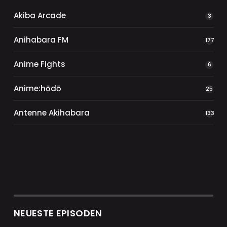
Akiba Arcade
3
Anihabara FM
177
Anime Fights
6
Anime:hōdō
25
Antenne Akihabara
133
NEUESTE EPISODEN