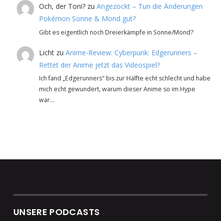
Och, der Toni?
zu
Angezockt – Tun die Änderungen
Pokémon Sonne & Mond gut?
Gibt es eigentlich noch Dreierkämpfe in Sonne/Mond?
Licht
zu
Anime-Review: Cyberpunk: Edgerunners –
Rettet der Anime jetzt das Videospiel?
Ich fand „Edgerunners" bis zur Hälfte echt schlecht und habe
mich echt gewundert, warum dieser Anime so im Hype
war…
UNSERE PODCASTS